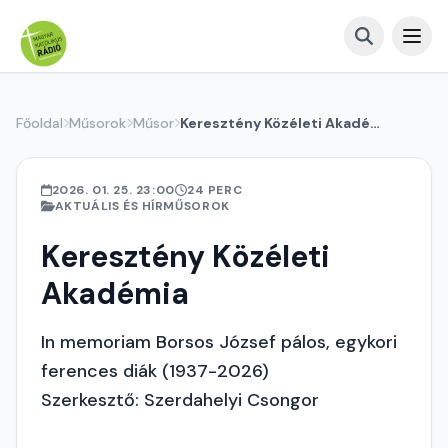
Főoldal
Műsorok
Műsor
Keresztény Közéleti Akadémia
2026. 01. 25. 23:00
24 PERC
AKTUÁLIS ÉS HÍRMŰSOROK
Keresztény Közéleti
Akadémia
In memoriam Borsos József pálos, egykori
ferences diák (1937-2026)
Szerkesztő: Szerdahelyi Csongor