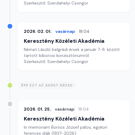
Szerkesztő: Szerdahelyi Csongor
2026. 02. 01.
vasárnap
18:04
Keresztény Közéleti Akadémia
Német László belgrádi érsek a január 7-8. között
tartott bíborosi konzisztóriumról.
Szerkesztő: Szerdahelyi Csongor
ÉPP EZT AZ ADÁST NÉZED
2026. 01. 25.
vasárnap
18:04
Keresztény Közéleti Akadémia
In memoriam Borsos József pálos, egykori
ferences diák (1937-2026)