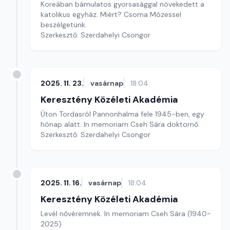
Koreában bámulatos gyorsasággal növekedett a
katolikus egyház. Miért? Csoma Mózessel
beszélgetünk.
Szerkesztő: Szerdahelyi Csongor
2025. 11. 23.
vasárnap
18:04
Keresztény Közéleti Akadémia
Úton Tordasról Pannonhalma fele 1945-ben, egy
hónap alatt. In memoriam Cseh Sára doktornő.
Szerkesztő: Szerdahelyi Csongor
2025. 11. 16.
vasárnap
18:04
Keresztény Közéleti Akadémia
Levél nővéremnek. In memoriam Cseh Sára (1940-
2025)