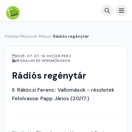
Főoldal
Műsorok
Műsor
Rádiós regénytár
2025. 07. 07. 14:30
28 PERC
IRODALMI ÉS VERSMŰSOROK
Rádiós regénytár
II. Rákóczi Ferenc: Vallomások - részletek
Felolvassa: Papp János (20/17.)