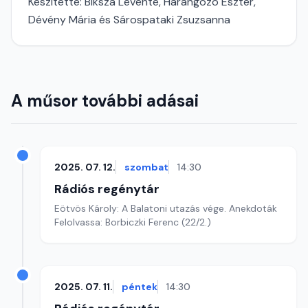
Készítette: Biksza Levente, Harangozó Eszter,
Dévény Mária és Sárospataki Zsuzsanna
A műsor további adásai
2025. 07. 12.
szombat
14:30
Rádiós regénytár
Eötvös Károly: A Balatoni utazás vége. Anekdoták
Felolvassa: Borbiczki Ferenc (22/2.)
2025. 07. 11.
péntek
14:30