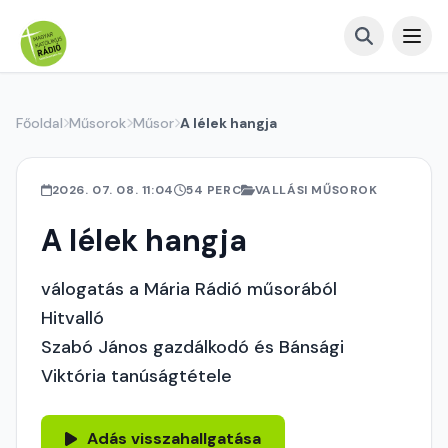
Főoldal
Műsorok
Műsor
A lélek hangja
2026. 07. 08. 11:04
54 PERC
VALLÁSI MŰSOROK
A lélek hangja
válogatás a Mária Rádió műsorából
Hitvalló
Szabó János gazdálkodó és Bánsági
Viktória tanúságtétele
Adás visszahallgatása