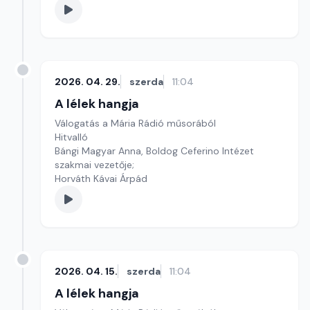
2026. 04. 29.
szerda
11:04
A lélek hangja
Válogatás a Mária Rádió műsorából
Hitvalló
Bángi Magyar Anna, Boldog Ceferino Intézet
szakmai vezetője;
Horváth Kávai Árpád
2026. 04. 15.
szerda
11:04
A lélek hangja