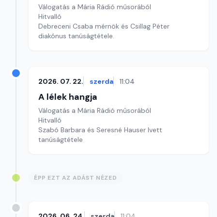
Válogatás a Mária Rádió műsorából
Hitvalló
Debreceni Csaba mérnök és Csillag Péter
diakónus tanúságtétele.
2026. 07. 22.
szerda
11:04
A lélek hangja
Válogatás a Mária Rádió műsorából
Hitvalló
Szabó Barbara és Seresné Hauser Ivett
tanúságtétele
ÉPP EZT AZ ADÁST NÉZED
2026. 06. 24.
szerda
11:04