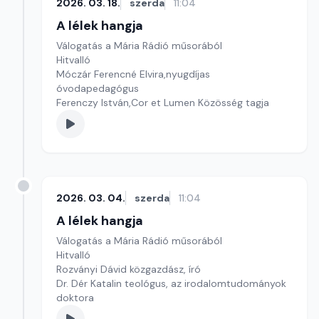
2026. 03. 18.
szerda
11:04
A lélek hangja
Válogatás a Mária Rádió műsorából
Hitvalló
Móczár Ferencné Elvira,nyugdíjas
óvodapedagógus
Ferenczy István,Cor et Lumen Közösség tagja
2026. 03. 04.
szerda
11:04
A lélek hangja
Válogatás a Mária Rádió műsorából
Hitvalló
Rozványi Dávid közgazdász, író
Dr. Dér Katalin teológus, az irodalomtudományok
doktora