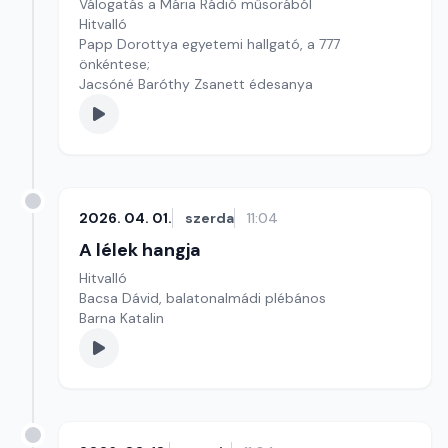
Válogatás a Mária Rádió műsorából
Hitvalló
Papp Dorottya egyetemi hallgató, a 777
önkéntese;
Jacsóné Baróthy Zsanett édesanya
2026. 04. 01.
szerda
11:04
A lélek hangja
Hitvalló
Bacsa Dávid, balatonalmádi plébános
Barna Katalin