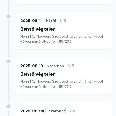
2025. 08. 11.
hétfő
6:15
Benső végtelen
Henri M.J.Nouwen: Szeretett vagy című könyvből
Kékesi Enikő olvas fel. (68/23.)
2025. 08. 10.
vasárnap
6:15
Benső végtelen
Henri M.J.Nouwen: Szeretett vagy című könyvből
Kékesi Enikő olvas fel. (68/22.)
2025. 08. 09.
szombat
6:15