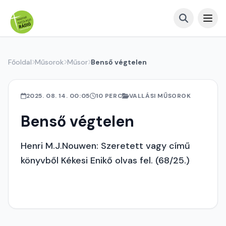
Főoldal
Műsorok
Műsor
Benső végtelen
2025. 08. 14. 00:05
10 PERC
VALLÁSI MŰSOROK
Benső végtelen
Henri M.J.Nouwen: Szeretett vagy című
könyvből Kékesi Enikő olvas fel. (68/25.)