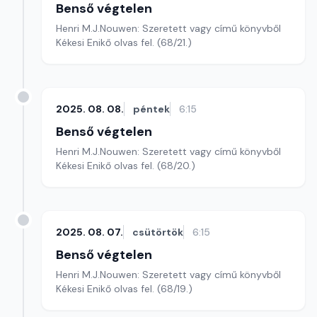
Benső végtelen
Henri M.J.Nouwen: Szeretett vagy című könyvből
Kékesi Enikő olvas fel. (68/21.)
2025. 08. 08.
péntek
6:15
Benső végtelen
Henri M.J.Nouwen: Szeretett vagy című könyvből
Kékesi Enikő olvas fel. (68/20.)
2025. 08. 07.
csütörtök
6:15
Benső végtelen
Henri M.J.Nouwen: Szeretett vagy című könyvből
Kékesi Enikő olvas fel. (68/19.)