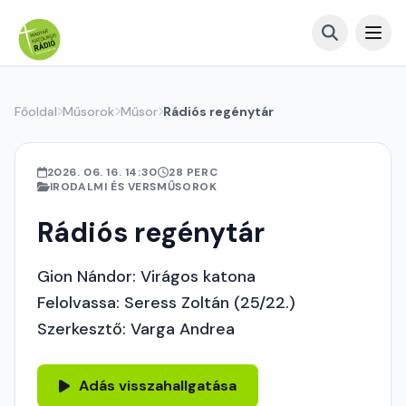
Főoldal
Műsorok
Műsor
Rádiós regénytár
2026. 06. 16. 14:30
28 PERC
IRODALMI ÉS VERSMŰSOROK
Rádiós regénytár
Gion Nándor: Virágos katona
Felolvassa: Seress Zoltán (25/22.)
Szerkesztő: Varga Andrea
Adás visszahallgatása