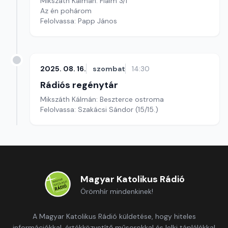
Mikszáth Kálmán: Fiaim 3/1
Az én pohárom
Felolvassa: Papp János
2025. 08. 16.
szombat
14:30
Rádiós regénytár
Mikszáth Kálmán: Beszterce ostroma
Felolvassa: Szakácsi Sándor (15/15.)
Magyar Katolikus Rádió
Örömhír mindenkinek!
A Magyar Katolikus Rádió küldetése, hogy hiteles
információkkal, értékközvetítő műsorokkal és lelki táplálékkal