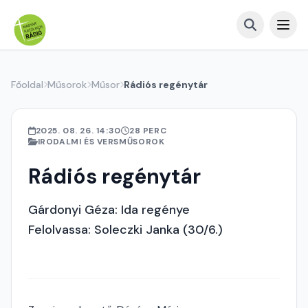
Főoldal
Műsorok
Műsor
Rádiós regénytár
2025. 08. 26. 14:30
28 PERC
IRODALMI ÉS VERSMŰSOROK
Rádiós regénytár
Gárdonyi Géza: Ida regénye
Felolvassa: Soleczki Janka (30/6.)