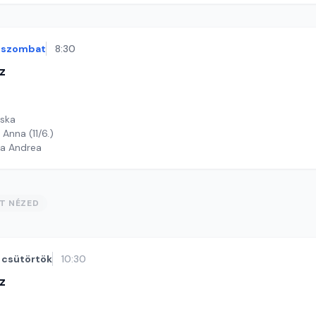
szombat
8:30
z
cska
 Anna (11/6.)
ga Andrea
ST NÉZED
csütörtök
10:30
z