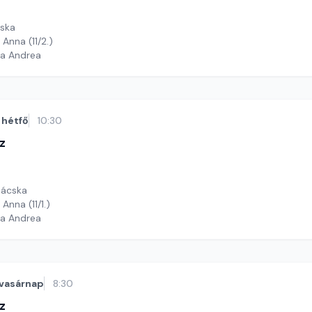
cska
 Anna (11/2.)
ga Andrea
hétfő
10:30
z
jnácska
Anna (11/1.)
ga Andrea
vasárnap
8:30
z