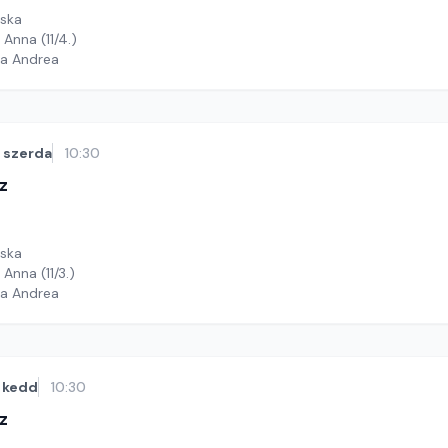
cska
 Anna (11/4.)
ga Andrea
szerda
10:30
z
cska
Anna (11/3.)
ga Andrea
kedd
10:30
z