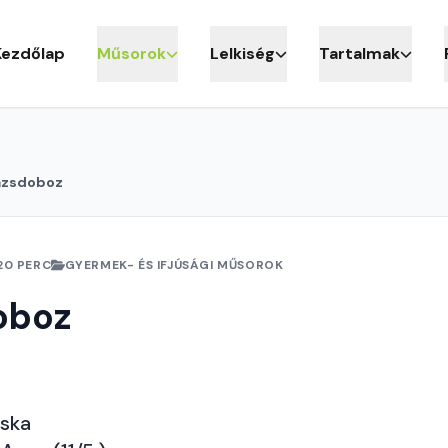
Kezdőlap
Műsorok
Lelkiség
Tartalmak
ázsdoboz
20 PERC
GYERMEK- ÉS IFJÚSÁGI MŰSOROK
oboz
cska