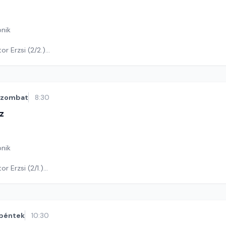
nik
Felolvassa: Pásztor Erzsi (2/2.)
ga Andrea
szombat
8:30
z
nik
Felolvassa: Pásztor Erzsi (2/1.)
ga Andrea
péntek
10:30