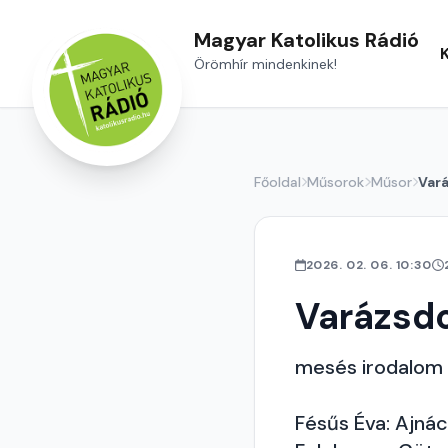
Magyar Katolikus Rádió
Örömhír mindenkinek!
Főoldal
Műsorok
Műsor
Var
2026. 02. 06. 10:30
Varázsd
mesés irodalom
Fésűs Éva: Ajná