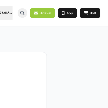
Rádió
Hírlevél
App
Bolt