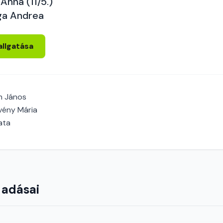
Anna (11/5.)
ga Andrea
allgatása
h János
vény Mária
ata
 adásai