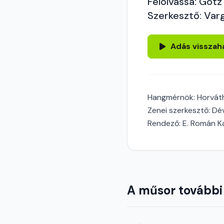
Felolvassa: Götz 
Szerkesztő: Var
Adás visszah
Hangmérnök: Horvát
Zenei szerkesztő: Dé
Rendező: E. Román K
A műsor további