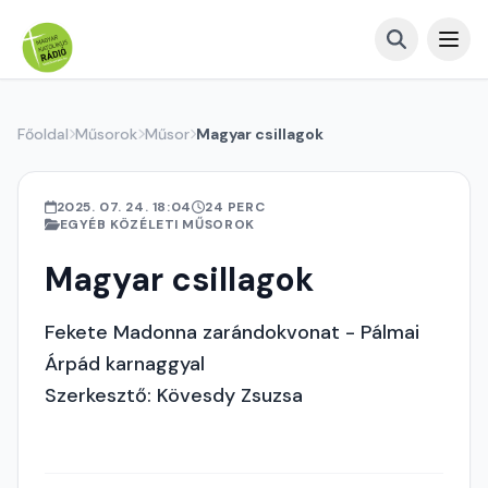
Főoldal
Műsorok
Műsor
Magyar csillagok
2025. 07. 24. 18:04
24 PERC
EGYÉB KÖZÉLETI MŰSOROK
Magyar csillagok
Fekete Madonna zarándokvonat - Pálmai
Árpád karnaggyal
Szerkesztő: Kövesdy Zsuzsa