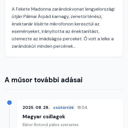
A Fekete Madonna zarándokvonat lengyelországi
útján Pálmai Árpád karnagy, zenetörténész,
énektanár kísérte mikrofonon keresztül az
eseményeket, irányította az énektanítást,
ütemezte az imádságos perceket. Ő volt a lelke a
zarándokút minden percének...
A műsor további adásai
2025. 08. 28.
csütörtök
18:04
Magyar csillagok
Bátor Botond pálos szerzetes