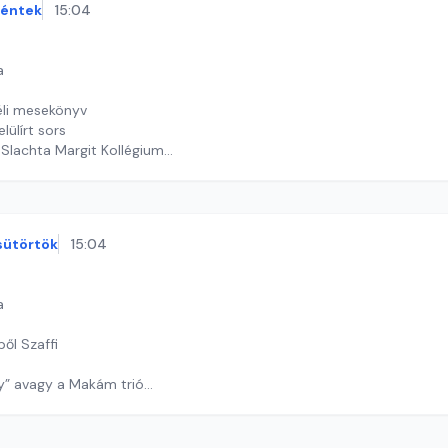
éntek
15:04
a
éli mesekönyv
elülírt sors
Slachta Margit Kollégium
armathy Dóra
sütörtök
15:04
a
ből Szaffi
ny” avagy a Makám trió
"Diótörő"
y György András