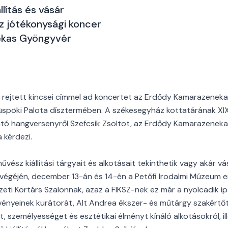
llítás és vásár
sz jótékonysági koncer
ekas Gyöngyvér
 rejtett kincsei címmel ad koncertet az Erdődy Kamarazenek
spöki Palota dísztermében. A székesegyház kottatárának XIX.
ató hangversenyről Szefcsik Zsoltot, az Erdődy Kamarazenek
 kérdezi.
vész kiállítási tárgyait és alkotásait tekinthetik vagy akár v
égéjén, december 13-án és 14-én a Petőfi Irodalmi Múzeum e
eti Kortárs Szalonnak, azaz a FIKSZ-nek ez már a nyolcadik i
vényeinek kurátorát, Alt Andrea ékszer- és műtárgy szakértő
 személyességet és esztétikai élményt kínáló alkotásokról, ill