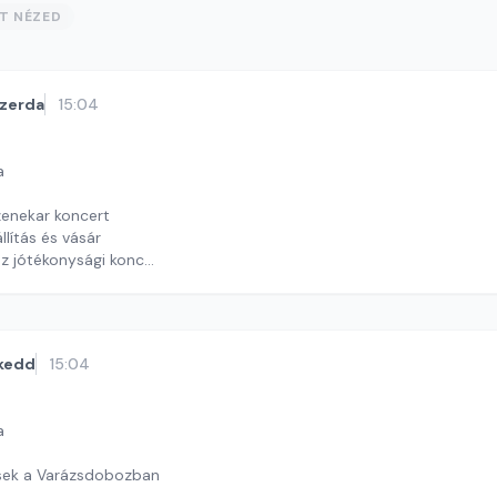
ST NÉZED
zerda
15:04
a
enekar koncert
llítás és vásár
sz jótékonysági koncer
ekas Gyöngyvér
kedd
15:04
a
rsek a Varázsdobozban