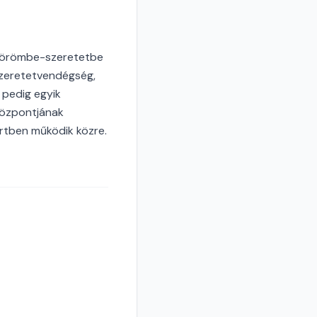
i, örömbe-szeretetbe
szeretetvendégség,
 pedig egyik
központjának
rtben működik közre.