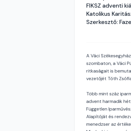
FIKSZ adventi kiá
Katolikus Karitá
Szerkesztő: Faz
A Váci Székesegyház
szombaton, a Váci Pü
ritkaságait is bemut
vezetőjét Tóth Zsófia
Több mint száz iparmű
advent harmadik hétv
Független Iparművész
Alapítóját és rendez
menedzser az értéket,