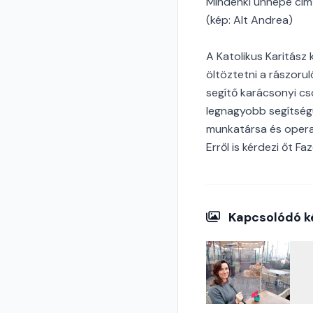
Mindenki ünnepe című 
(kép: Alt Andrea)
A Katolikus Karitász
öltöztetni a rászoru
segítő karácsonyi cs
legnagyobb segítségü
munkatársa és opera
Erről is kérdezi őt F
Kapcsolódó k