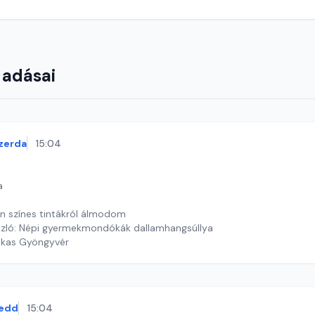
 adásai
zerda
15:04
a
an színes tintákról álmodom
szló: Népi gyermekmondókák dallamhangsúllya
ekas Gyöngyvér
edd
15:04