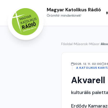
Magyar Katolikus Rádió
Örömhír mindenkinek!
Főoldal
Műsorok
Műsor
Akva
2025. 12. 11. 02:00
3
A KATOLIKUS KARI
Akvarell
kulturális palett
Erdődy Kamaraz