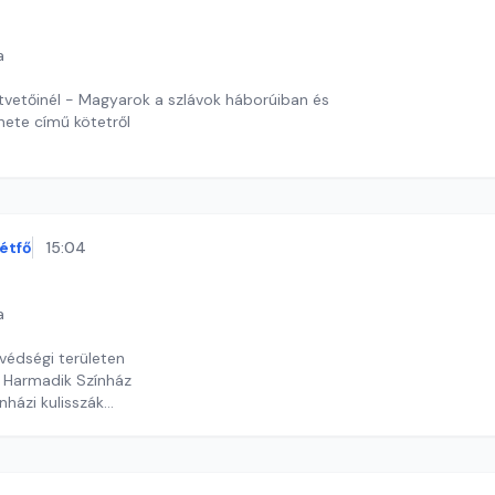
a
tvetőinél - Magyarok a szlávok háborúiban és
nete című kötetről
 J. András
étfő
15:04
a
nvédségi területen
i Harmadik Színház
nházi kulisszák
timrei Kristóf