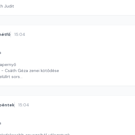
th Judit
hétfő
15:04
a
napernyő
a - Csáth Géza zenei kötődése
elülírt sors
timrei Kristóf
péntek
15:04
a