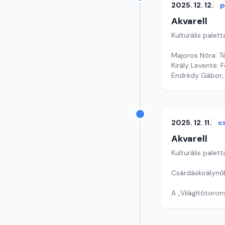
2025. 12. 12.
p
Akvarell
Kulturális palett
Majoros Nóra: T
Király Levente: F
Endrédy Gábor, 
Szerkesztő: Gy
2025. 12. 11.
c
Akvarell
Kulturális palett
Csárdáskirálynő
A „Világítótoro
A mese színei - 
Szerkesztő: Nag