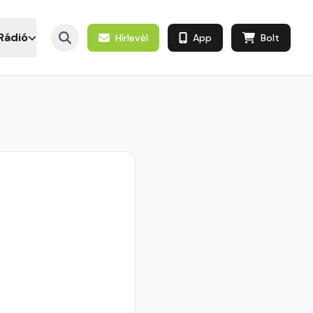
Rádió
Hírlevél
App
Bolt