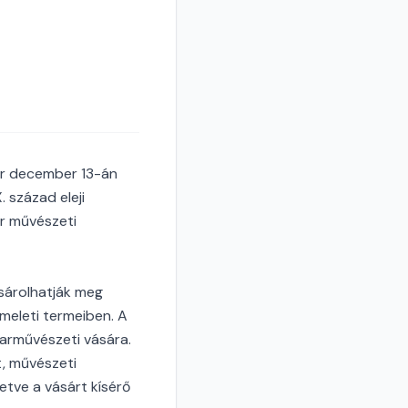
ar december 13-án
 század eleji
ar művészeti
ásárolhatják meg
meleti termeiben. A
parművészeti vására.
t, művészeti
etve a vásárt kísérő