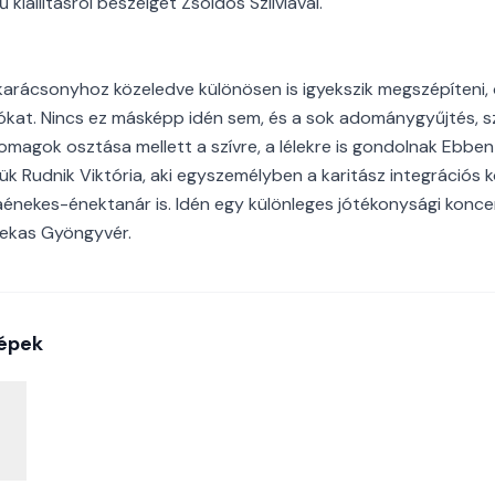
kiállításról beszélget Zsoldos Szilviával.
 karácsonyhoz közeledve különösen is igyekszik megszépíten
lókat. Nincs ez másképp idén sem, és a sok adománygyűjtés, 
omagok osztása mellett a szívre, a lélekre is gondolnak Ebben
k Rudnik Viktória, aki egyszemélyben a karitász integrációs 
énekes-énektanár is. Idén egy különleges jótékonysági konce
azekas Gyöngyvér.
épek