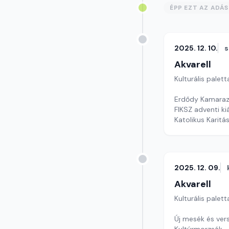
ÉPP EZT AZ ADÁ
2025. 12. 10.
s
Akvarell
Kulturális palett
Erdődy Kamaraz
FIKSZ adventi kiá
Katolikus Karitá
Szerkesztő: Faz
2025. 12. 09.
Akvarell
Kulturális palett
Új mesék és ve