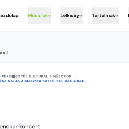
Kezdőlap
Műsorok
Lelkiség
Tartalmak
rell
6 PERC
EGYÉB KULTURÁLIS MŰSOROK
TÁSZ NAPJA A MAGYAR KATOLIKUS RÁDIÓBAN.
a
enekar koncert