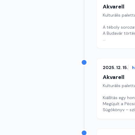
Akvarell
Kulturális palett
A téboly soroza
A Budavár törté
Szerkesztő: Tóth
2025. 12. 15.
h
Akvarell
Kulturális palett
Kiállítás egy ho
Megújult a Pécs
Súgókönyv – szí
szerkesztő: Szen