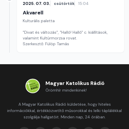
2025. 07. 03.
csütörtök
15:04
Akvarell
Kulturális paletta
"Divat és változás", "Halló! Halló" c. kiállítások,
valamint Kultúrmorzsa rovat.
Szerkesztő: Fülöp Tamás
Magyar Katolikus Rádió
Örömhír mindenkinek!
A Magyar Katolikus Rádió küldetése, hogy hiteles
információkkal, értékközvetítő műsorokkal és lelki táplálékkal
szolgálja hallgatóit. Minden nap, 24 órában.