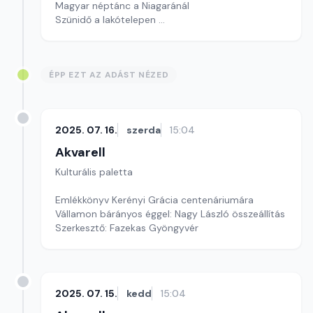
Magyar néptánc a Niagaránál
Szünidő a lakótelepen
Szerkesztő: Nagy György András
ÉPP EZT AZ ADÁST NÉZED
2025. 07. 16.
szerda
15:04
Akvarell
Kulturális paletta
Emlékkönyv Kerényi Grácia centenáriumára
Vállamon bárányos éggel: Nagy László összeállítás
Szerkesztő: Fazekas Gyöngyvér
2025. 07. 15.
kedd
15:04