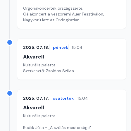
Orgonakoncertek országszerte,
Gálakoncert a veszprémi Auer Fesztiválon,
Nagykorú lett az Ördögkatlan
szerkesztő: Szentimrei Kristóf
2025. 07. 18.
péntek
15:04
Akvarell
Kulturális paletta
Szerkesztő: Zsoldos Szilvia
2025. 07. 17.
csütörtök
15:04
Akvarell
Kulturális paletta
Kudlik Júlia - „A szólás mestersége"