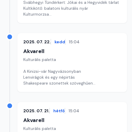
Svábhegyi Tündérkert: Jókai és a Hegyvidék tárlat
Kultkikötő: balatoni kulturális nyár
Kulturmorzsa
Szerkesztő: Fazekas Gyöngyvér
2025. 07. 22.
kedd
15:04
Akvarell
Kulturális paletta
A Kinizsi-vár Nagyvázsonyban
Lenvirágok és egy népirtás
Shakespeare szonettek szöveghűen
Szerkesztő: Nagy György András
2025. 07. 21.
hétfő
15:04
Akvarell
Kulturális paletta