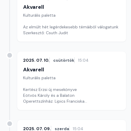
Akvarell
Kulturális paletta
Az elmúlt hét legérdekesebb témáiból válogatunk
Szerkesztő: Csuth Judit
2025. 07. 10.
csütörtök
15:04
Akvarell
Kulturális paletta
Kertész Erzsi új mesekönyve
Eötvös Károly és a Balaton
Operettszínház: Lipics Franciska
Szerkesztő: Nagy György András
2025. 07. 09.
szerda
15:04