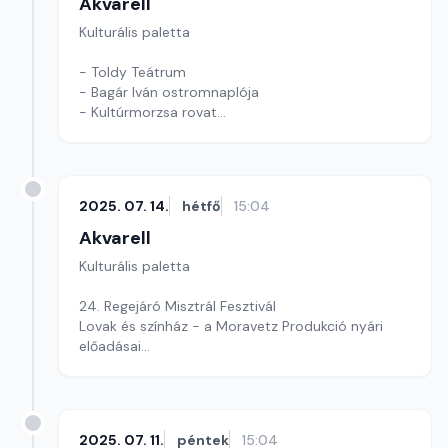
Akvarell
Kulturális paletta
- Toldy Teátrum
- Bagár Iván ostromnaplója
- Kultúrmorzsa rovat
Szerkesztő: Tóth J. András
2025. 07. 14.
hétfő
15:04
Akvarell
Kulturális paletta
24. Regejáró Misztrál Fesztivál
Lovak és színház - a Moravetz Produkció nyári
előadásai
Kultúrmorzsa
szerkesztő: Szentimrei Kristóf
2025. 07. 11.
péntek
15:04