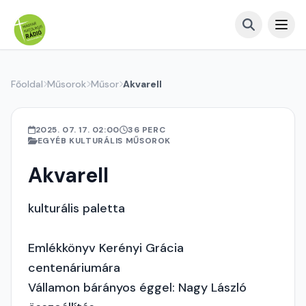
Főoldal
Műsorok
Műsor
Akvarell
2025. 07. 17. 02:00
36 PERC
EGYÉB KULTURÁLIS MŰSOROK
Akvarell
kulturális paletta
Emlékkönyv Kerényi Grácia
centenáriumára
Vállamon bárányos éggel: Nagy László