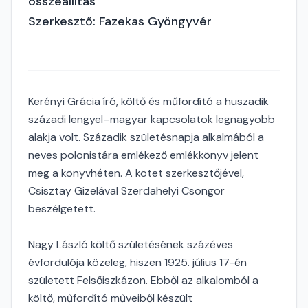
összeállítás
Szerkesztő: Fazekas Gyöngyvér
Kerényi Grácia író, költő és műfordító a huszadik
századi lengyel–magyar kapcsolatok legnagyobb
alakja volt. Századik születésnapja alkalmából a
neves polonistára emlékező emlékkönyv jelent
meg a könyvhéten. A kötet szerkesztőjével,
Csisztay Gizelával Szerdahelyi Csongor
beszélgetett.
Nagy László költő születésének százéves
évfordulója közeleg, hiszen 1925. július 17-én
született Felsőiszkázon. Ebből az alkalomból a
költő, műfordító műveiből készült