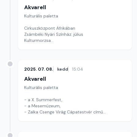
Akvarell
Kulturális paletta
Cirkuszközpont Afrikában
Zsámbéki Nyári Színház: július
Kulturmorzsa
Szerkesztő: Fazekas Gyöngyvér
2025. 07. 08.
kedd
15:04
Akvarell
Kulturális paletta
- a X. Summerfest,
- a Mesemúzeum,
- Zalka Csenge Virág Cápatestvér című
népmesegyűjteménye
Szerkesztő: Tóth J. András