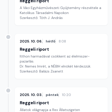
Reggeli riport
A Váci Egyházművészeti Gyűjtemény részvétele a
Katolikus Társadalmi Napokon
Szerkesztő: Tóth J. András
2025. 10. 06.
hétfő
8:08
Reggeli riport
Itthon harmadával csökkent az élelmiszer-
pazarlás.
Dr. Nemes Imrét, a NÉBIH elnökét kérdezzük.
Szerkesztő: Balázs Zsanett
2025. 10. 03.
péntek
10:20
Reggeli riport
Állatok világnapja a Rex Állatszigeten