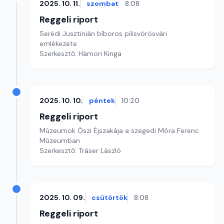
2025. 10. 11.
szombat
8:08
Reggeli riport
Serédi Jusztinián bíboros pilisvörösvári
emlékezete
Szerkesztő: Hámori Kinga
2025. 10. 10.
péntek
10:20
Reggeli riport
Múzeumok Őszi Éjszakája a szegedi Móra Ferenc
Múzeumban
Szerkesztő: Tráser László
2025. 10. 09.
csütörtök
8:08
Reggeli riport