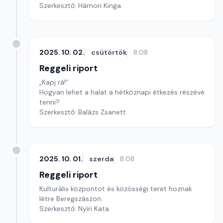
Szerkesztő: Hámori Kinga
2025. 10. 02.
csütörtök
8:08
Reggeli riport
„Kapj rá!”
Hogyan lehet a halat a hétköznapi étkezés részévé
tenni?
Szerkesztő: Balázs Zsanett
2025. 10. 01.
szerda
8:08
Reggeli riport
Kulturális központot és közösségi teret hoznak
létre Beregszászon.
Szerkesztő: Nyíri Kata