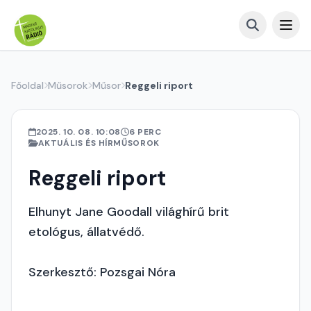
Főoldal
Műsorok
Műsor
Reggeli riport
2025. 10. 08. 10:08
6 PERC
AKTUÁLIS ÉS HÍRMŰSOROK
Reggeli riport
Elhunyt Jane Goodall világhírű brit
etológus, állatvédő.
Szerkesztő: Pozsgai Nóra