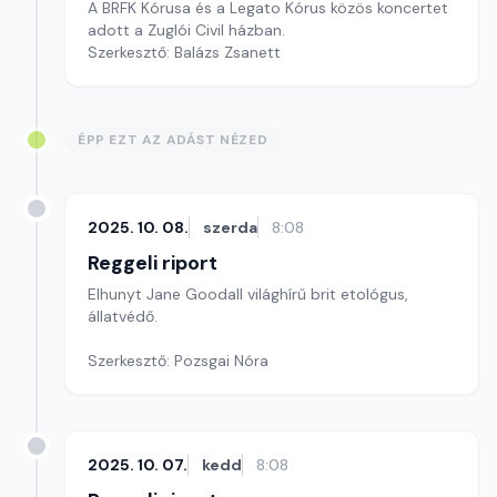
A BRFK Kórusa és a Legato Kórus közös koncertet
adott a Zuglói Civil házban.
Szerkesztő: Balázs Zsanett
ÉPP EZT AZ ADÁST NÉZED
2025. 10. 08.
szerda
8:08
Reggeli riport
Elhunyt Jane Goodall világhírű brit etológus,
állatvédő.
Szerkesztő: Pozsgai Nóra
2025. 10. 07.
kedd
8:08