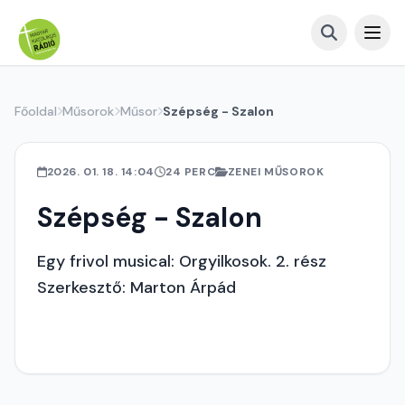
Főoldal
Műsorok
Műsor
Szépség - Szalon
2026. 01. 18. 14:04
24 PERC
ZENEI MŰSOROK
Szépség - Szalon
Egy frivol musical: Orgyilkosok. 2. rész
Szerkesztő: Marton Árpád