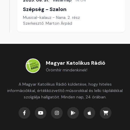
2025. 08. 31.
vasárnap
14:04
Szépség - Szalon
Musical-kalauz - Nana. 2. rész
Szerkesztő: Marton Árpád
Magyar Katolikus Rádió
Örömhír mindenkinek!
A Magyar Katolikus Rádió küldetése, hogy hiteles
információkkal, értékközvetítő műsorokkal és lelki táplálékkal
szolgálja hallgatóit. Minden nap, 24 órában.