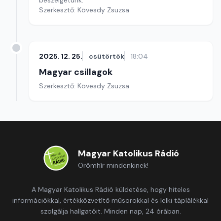
beszélgetünk.
Szerkesztő: Kövesdy Zsuzsa
2025. 12. 25.
csütörtök
18:04
Magyar csillagok
Szerkesztő: Kövesdy Zsuzsa
Magyar Katolikus Rádió
Örömhír mindenkinek!
A Magyar Katolikus Rádió küldetése, hogy hiteles
információkkal, értékközvetítő műsorokkal és lelki táplálékkal
szolgálja hallgatóit. Minden nap, 24 órában.