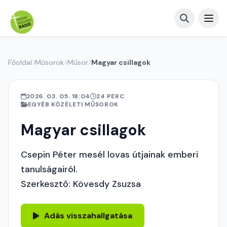
Főoldal
Műsorok
Műsor
Magyar csillagok
2026. 03. 05. 18:04
24 PERC
EGYÉB KÖZÉLETI MŰSOROK
Magyar csillagok
Csepin Péter mesél lovas útjainak emberi
tanulságairól.
Szerkesztő: Kövesdy Zsuzsa
Adás visszahallgatása