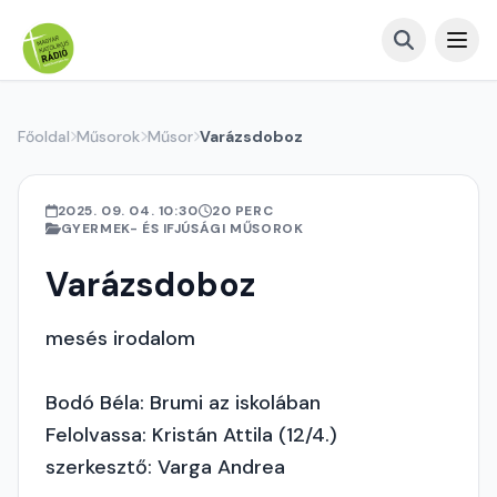
Főoldal
Műsorok
Műsor
Varázsdoboz
2025. 09. 04. 10:30
20 PERC
GYERMEK- ÉS IFJÚSÁGI MŰSOROK
Varázsdoboz
mesés irodalom
Bodó Béla: Brumi az iskolában
Felolvassa: Kristán Attila (12/4.)
szerkesztő: Varga Andrea