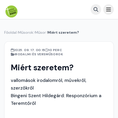
Főoldal
Műsorok
Műsor
Miért szeretem?
2025. 09. 17. 00:15
10 PERC
IRODALMI ÉS VERSMŰSOROK
Miért szeretem?
vallomások irodalomról, művekről,
szerzőkről
Bingeni Szent Hildegárd: Responzórium a
Teremtőről