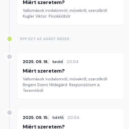
Miért szeretem?
Vallomások irodalomról, művekről, szerzőkről
Kugler Viktor: Pinokkióbőr
ÉPP EZT AZ ADÁST NÉZED
2025. 09. 16.
kedd
20:04
Miért szeretem?
Vallomások irodalomról, művekről, szerzőkről
Bingeni Szent Hildegárd: Responzórium a
Teremtőről
2025. 09. 15.
hétfő
20:04
Miért szeretem?