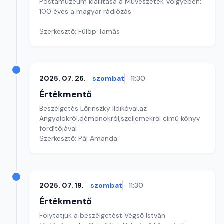
Postamúzeum kiállítása a Művészetek Völgyében:
100 éves a magyar rádiózás
Szerkesztő: Fülöp Tamás
2025. 07. 26.
szombat
11:30
Értékmentő
Beszélgetés Lőrinszky Ildikóval,az
Angyalokról,démonokról,szellemekről című könyv
fordítójával
Szerkesztő: Pál Amanda
2025. 07. 19.
szombat
11:30
Értékmentő
Folytatjuk a beszélgetést Végső István