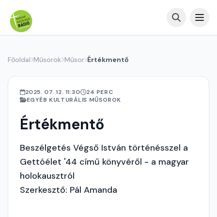
Főoldal
Műsorok
Műsor
Értékmentő
2025. 07. 12. 11:30
24 PERC
EGYÉB KULTURÁLIS MŰSOROK
Értékmentő
Beszélgetés Végső István történésszel a
Gettóélet '44 című könyvéről - a magyar
holokausztról
Szerkesztő: Pál Amanda