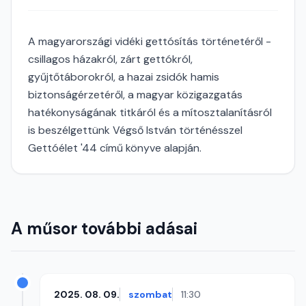
A magyarországi vidéki gettósítás történetéről -
csillagos házakról, zárt gettókról,
gyűjtőtáborokról, a hazai zsidók hamis
biztonságérzetéről, a magyar közigazgatás
hatékonyságának titkáról és a mítosztalanításról
is beszélgettünk Végső István történésszel
Gettóélet '44 című könyve alapján.
A műsor további adásai
2025. 08. 09.
szombat
11:30