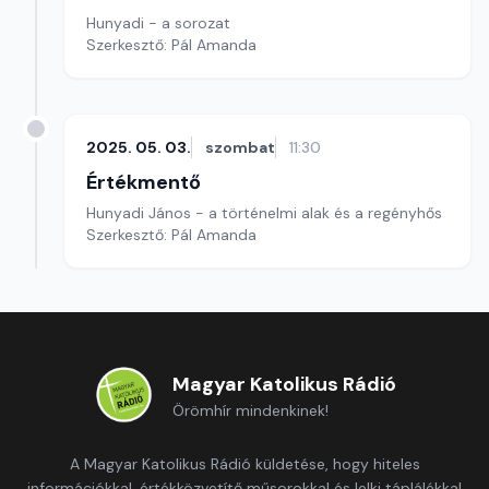
Hunyadi - a sorozat
Szerkesztő: Pál Amanda
2025. 05. 03.
szombat
11:30
Értékmentő
Hunyadi János - a történelmi alak és a regényhős
Szerkesztő: Pál Amanda
Magyar Katolikus Rádió
Örömhír mindenkinek!
A Magyar Katolikus Rádió küldetése, hogy hiteles
információkkal, értékközvetítő műsorokkal és lelki táplálékkal