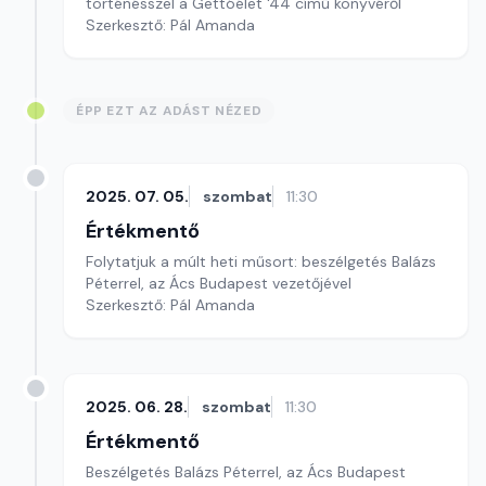
történésszel a Gettóélet '44 című könyvéről
Szerkesztő: Pál Amanda
ÉPP EZT AZ ADÁST NÉZED
2025. 07. 05.
szombat
11:30
Értékmentő
Folytatjuk a múlt heti műsort: beszélgetés Balázs
Péterrel, az Ács Budapest vezetőjével
Szerkesztő: Pál Amanda
2025. 06. 28.
szombat
11:30
Értékmentő
Beszélgetés Balázs Péterrel, az Ács Budapest