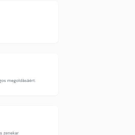
ágos megoldásáért.
us zenekar