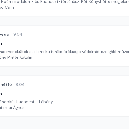
 Noémi irodalom- és Budapest-történész. Két Könyvhétre megjelenő
ó Csilla
kedd
9:04
n
ajnai menekültek szellemi kulturális öröksége védelmét szolgáló múz
áné Pintér Katalin
hétfő
9:04
n
rándokút Budapest - Lébény
ntirmai Ágnes