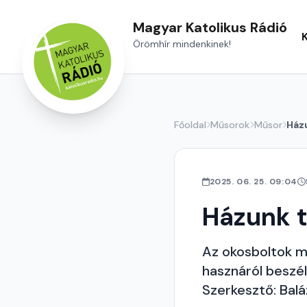
Magyar Katolikus Rádió
Örömhír mindenkinek!
Főoldal
Műsorok
Műsor
Ház
2025. 06. 25. 09:04
Házunk t
Az okosboltok m
hasznáról beszé
Szerkesztő: Bal