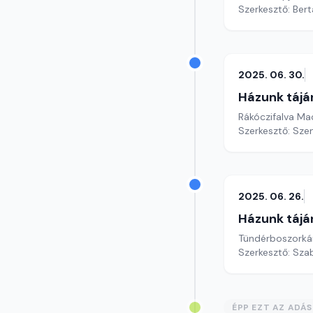
Szerkesztő: Bert
2025. 06. 30.
Házunk tájá
Rákóczifalva Mac
Szerkesztő: Sze
2025. 06. 26.
Házunk tájá
Tündérboszorkán
Szerkesztő: Szab
ÉPP EZT AZ ADÁ