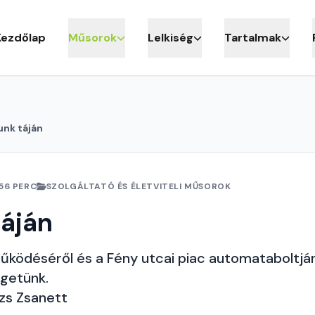
Kezdőlap
Műsorok
Lelkiség
Tartalmak
unk táján
56 PERC
SZOLGÁLTATÓ ÉS ÉLETVITELI MŰSOROK
áján
űködéséről és a Fény utcai piac automataboltjá
lgetünk.
ázs Zsanett