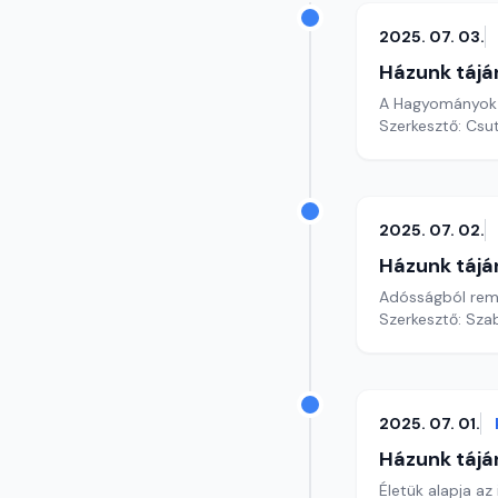
2025. 07. 03.
Házunk tájá
A Hagyományok H
Szerkesztő: Csu
2025. 07. 02.
Házunk tájá
Adósságból remé
Szerkesztő: Szab
2025. 07. 01.
Házunk tájá
Életük alapja az