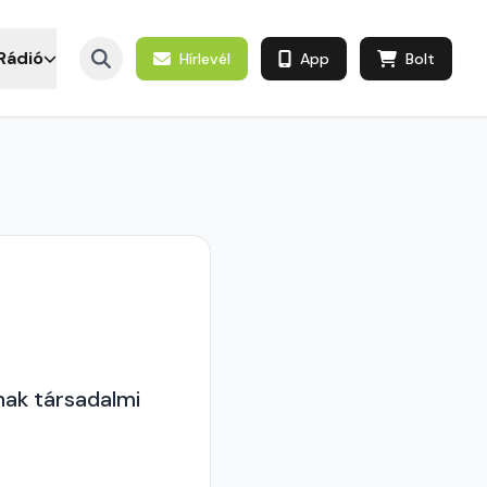
Rádió
Hírlevél
App
Bolt
nak társadalmi