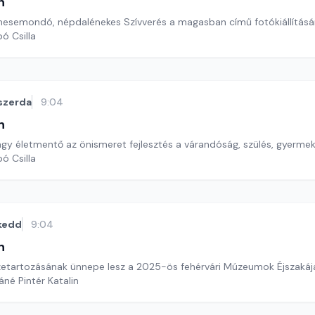
n
esemondó, népdalénekes Szívverés a magasban című fotókiállításár
ó Csilla
szerda
9:04
n
agy életmentő az önismeret fejlesztés a várandóság, szülés, gyerm
ó Csilla
kedd
9:04
n
zetartozásának ünnepe lesz a 2025-ös fehérvári Múzeumok Éjszaká
áné Pintér Katalin