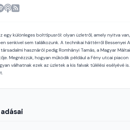
 egy különleges bolttípusról: olyan üzletről, amely nyitva van
en senkivel sem találkozunk. A technikai háttérről Bessenyei Att
 társadalmi hasznáról pedig Romhányi Tamás, a Magyar Máltai
ője. Megnézzük, hogyan működik például a Fény utcai piacon 
an válhatnak ezek az üzletek a kis falvak túlélési esélyévé i
t.
 adásai