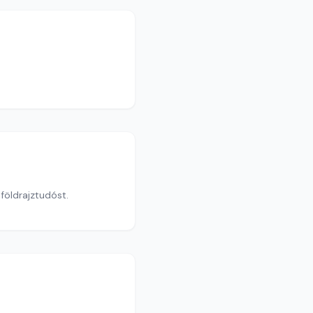
földrajztudóst.