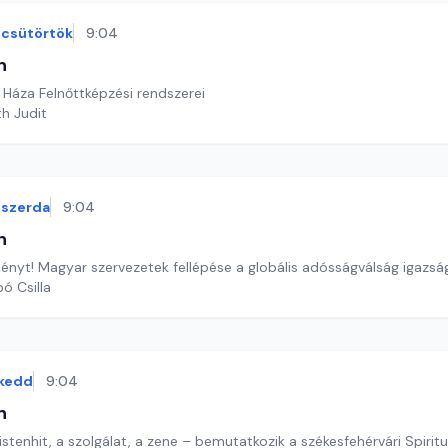
csütörtök
9:04
n
áza Felnőttképzési rendszerei
th Judit
szerda
9:04
n
nyt! Magyar szervezetek fellépése a globális adósságválság igazs
ó Csilla
kedd
9:04
n
 istenhit, a szolgálat, a zene – bemutatkozik a székesfehérvári Spirit