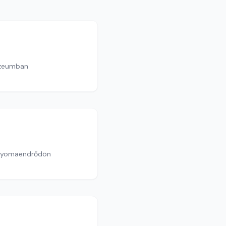
Múzeumban
k Gyomaendrődön