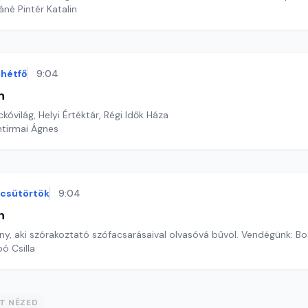
áné Pintér Katalin
hétfő
9:04
n
kóvilág, Helyi Értéktár, Régi Idők Háza
ntirmai Ágnes
csütörtök
9:04
n
y, aki szórakoztató szófacsarásaival olvasóvá bűvöl. Vendégünk: Bos
ó Csilla
ST NÉZED