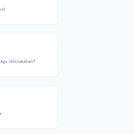
ól.
ekágy időszakában?
ja