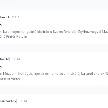
kedd
9:04
n
ek, különleges hangulatú kiállítás a Székesfehérvári Egyházmegyei 
áné Pintér Katalin
hétfő
9:04
n
i Múzeum, holtágak, ligetek és hamarosan nyitó új kulturális tere
ntirmai Ágnes
csütörtök
9:04