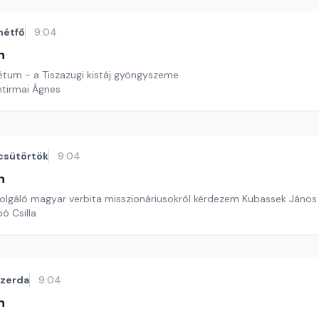
hétfő
9:04
n
rétum - a Tiszazugi kistáj gyöngyszeme
ntirmai Ágnes
csütörtök
9:04
n
olgáló magyar verbita misszionáriusokról kérdezem Kubassek János 
ó Csilla
szerda
9:04
n