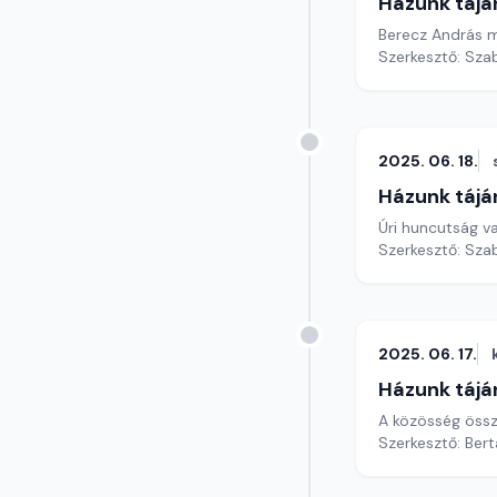
Házunk tájá
Berecz András m
Szerkesztő: Szab
2025. 06. 18.
Házunk tájá
Úri huncutság v
Szerkesztő: Szab
2025. 06. 17.
Házunk tájá
A közösség öss
Szerkesztő: Bert