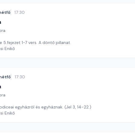
hétfő
17:30
n
ora
 5.fejezet 1-7 vers. A döntő pillanat.
si Enikő
hétfő
17:30
n
ora
aodiceai egyházról és egyháznak. (Jel 3, 14-22.)
si Enikő