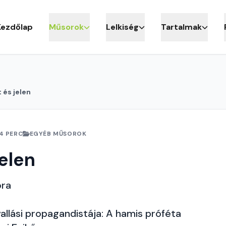
Kezdőlap
Műsorok
Lelkiség
Tartalmak
 és jelen
4 PERC
EGYÉB MŰSOROK
jelen
ora
vallási propagandistája: A hamis próféta