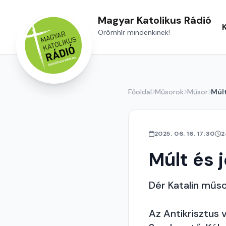
Magyar Katolikus Rádió
Örömhír mindenkinek!
Főoldal
Műsorok
Műsor
Múlt
2025. 06. 16. 17:30
2
Múlt és 
Dér Katalin műs
Az Antikrisztus 