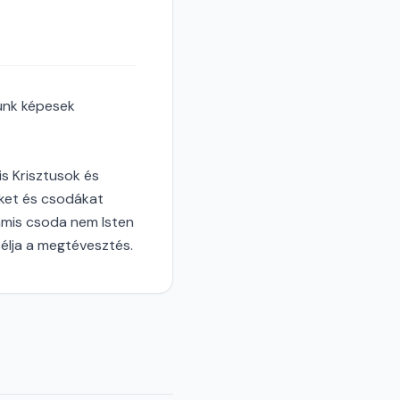
zünk képesek
is Krisztusok és
eket és csodákat
hamis csoda nem Isten
 célja a megtévesztés.