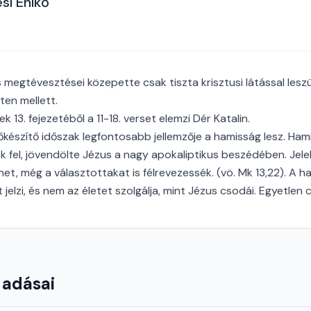
si Enikő
 megtévesztései közepette csak tiszta krisztusi látással les
ten mellett.
 13. fejezetéből a 11-18. verset elemzi Dér Katalin.
őkészítő időszak legfontosabb jellemzője a hamisság lesz. Ham
k fel, jövendölte Jézus a nagy apokaliptikus beszédében. Jel
het, még a választottakat is félrevezessék. (vö. Mk 13,22). A 
 jelzi, és nem az életet szolgálja, mint Jézus csodái. Egyetlen
 adásai