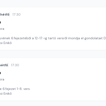
hétfő
17:30
n
ora
vének 6.fejezetéből a 12-17.-ig tartó versről mondja el gondolatait Dé
si Enikő
hétfő
17:30
n
ora
 6.fejezet 1-8. vers.
si Enikő