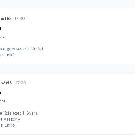
hétfő
17:30
n
ora
és a gonosz erői között.
si Enikő
hétfő
17:30
n
ora
 12.fejezet 1-6.vers.
tt Asszony
si Enikő