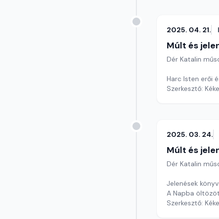
2025. 04. 21.
Múlt és jele
Dér Katalin műs
Harc Isten erői 
Szerkesztő: Kéke
2025. 03. 24.
Múlt és jele
Dér Katalin műs
Jelenések könyve
A Napba öltözö
Szerkesztő: Kéke