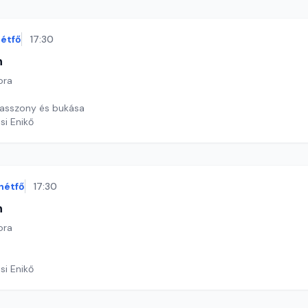
étfő
17:30
n
ora
 asszony és bukása
si Enikő
hétfő
17:30
n
ora
si Enikő