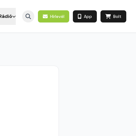
Rádió
Hírlevél
App
Bolt