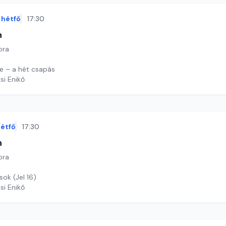
hétfő
17:30
n
ora
e – a hét csapás
si Enikő
étfő
17:30
n
ora
ok (Jel 16)
si Enikő