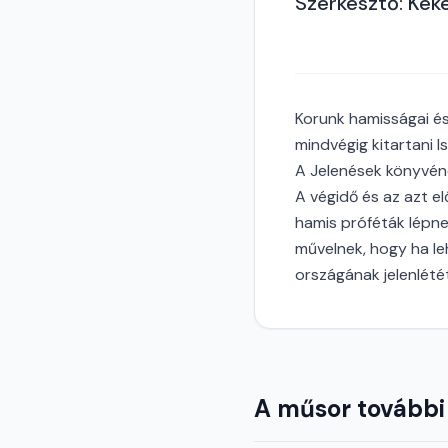
Szerkesztő: Kéke
Korunk hamisságai és
mindvégig kitartani Is
A Jelenések könyvének
A végidő és az azt el
hamis próféták lépne
művelnek, hogy ha le
országának jelenlétét
A műsor további