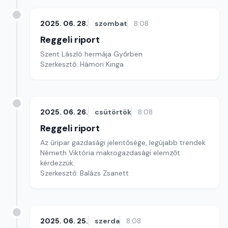
2025. 06. 28.
szombat
8:08
Reggeli riport
Szent László hermája Győrben
Szerkesztő: Hámori Kinga
2025. 06. 26.
csütörtök
8:08
Reggeli riport
Az űripar gazdasági jelentősége, legújabb trendek
Németh Viktória makrogazdasági elemzőt
kérdezzük.
Szerkesztő: Balázs Zsanett
2025. 06. 25.
szerda
8:08