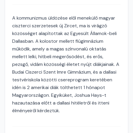
A kommunizmus üldözése elől menekülő magyar
ciszterci szerzetesek új Zircet, ma is virágzó
közösséget alapítottak az Egyesült Államok-beli
Dallasban. A kolostor mellett fiúgimnázium
működik, amely a magas színvonalú oktatás
mellett lelki, hitbeli megerősödést, és erős,
pezsgő, vidám közösségi életet nyújt diákjainak. A
Budai Ciszerci Szent Imre Gimnázium, és a dallasi
testvériskola közötti csereprogram keretében
idén is 2 amerikai diák tölthetett 1 hónapot
Magyarországon. Egyiküket, Joshua Hays-t
hazautazása előtt a dallasi hitéletről és itteni
élményeiről kérdeztük.