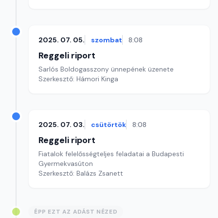
2025. 07. 05.
szombat
8:08
Reggeli riport
Sarlós Boldogasszony ünnepének üzenete
Szerkesztő: Hámori Kinga
2025. 07. 03.
csütörtök
8:08
Reggeli riport
Fiatalok felelősségteljes feladatai a Budapesti
Gyermekvasúton
Szerkesztő: Balázs Zsanett
ÉPP EZT AZ ADÁST NÉZED