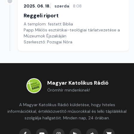
2025. 06. 18.
szerda
8:08
Reggeli riport
A templom: festett Biblia
Papp Miklós esztétikai-teológiai tárlatvezetése a
Múzeumok Éjszakáján
Szerkesztő: Pozsgai Nóra
Magyar Katolikus Rádió
Örömhír mindenkinek!
A Magyar Katolikus Rádió küldetése, hogy hiteles
információkkal, értékközvetítő műsorokkal és lelki táplálékkal
szolgálja hallgatóit. Minden nap, 24 órában.