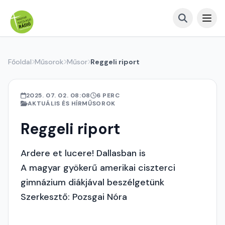
Főoldal
Műsorok
Műsor
Reggeli riport
2025. 07. 02. 08:08
6 PERC
AKTUÁLIS ÉS HÍRMŰSOROK
Reggeli riport
Ardere et lucere! Dallasban is
A magyar gyökerű amerikai ciszterci
gimnázium diákjával beszélgetünk
Szerkesztő: Pozsgai Nóra