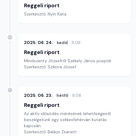
Reggeli riport
Szerkesztő: Nyíri Kata
2025. 06. 24.
kedd
8:08
Reggeli riport
Mindszenty Józsefről Székely János püspök
Szerkesztő: Szikora József
2025. 06. 23.
hétfő
8:08
Reggeli riport
Az aktív idősödés mérésének lehetőségeiről
beszélgetünk egy székesfehérvári kutatás
kapcsán.
Szerkesztő: Balázs Zsanett