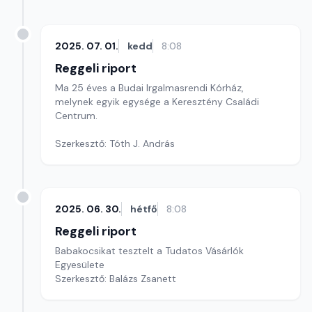
2025. 07. 01.
kedd
8:08
Reggeli riport
Ma 25 éves a Budai Irgalmasrendi Kórház,
melynek egyik egysége a Keresztény Családi
Centrum.
Szerkesztő: Tóth J. András
2025. 06. 30.
hétfő
8:08
Reggeli riport
Babakocsikat tesztelt a Tudatos Vásárlók
Egyesülete
Szerkesztő: Balázs Zsanett