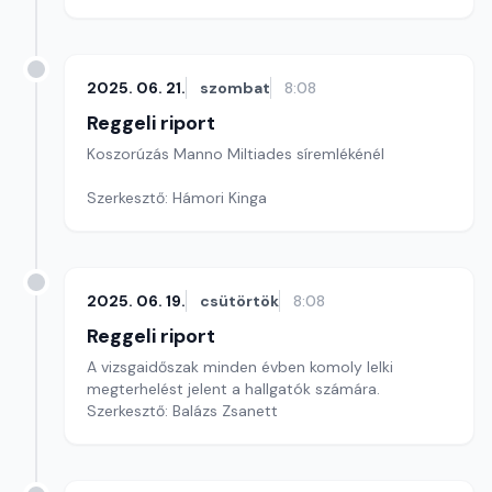
2025. 06. 21.
szombat
8:08
Reggeli riport
Koszorúzás Manno Miltiades síremlékénél
Szerkesztő: Hámori Kinga
2025. 06. 19.
csütörtök
8:08
Reggeli riport
A vizsgaidőszak minden évben komoly lelki
megterhelést jelent a hallgatók számára.
Szerkesztő: Balázs Zsanett