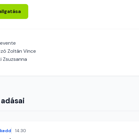
allgatása
Levente
czó Zoltán Vince
i Zsuzsanna
 adásai
kedd
14:30