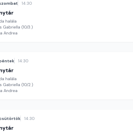
szombat
14:30
nytár
da halála
 Gabriella (10/3.)
ga Andrea
péntek
14:30
nytár
da halála
 Gabriella (10/2.)
ga Andrea
csütörtök
14:30
nytár