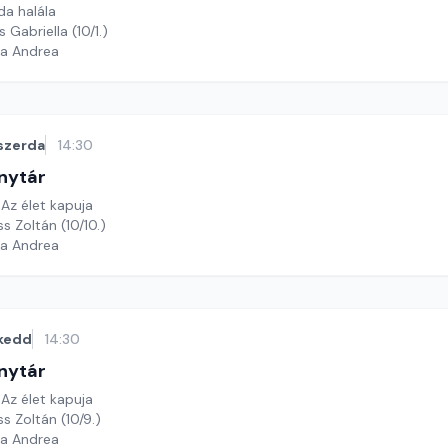
da halála
 Gabriella (10/1.)
ga Andrea
szerda
14:30
nytár
Az élet kapuja
Felolvassa: Seress Zoltán (10/10.)
ga Andrea
kedd
14:30
nytár
Az élet kapuja
ss Zoltán (10/9.)
ga Andrea