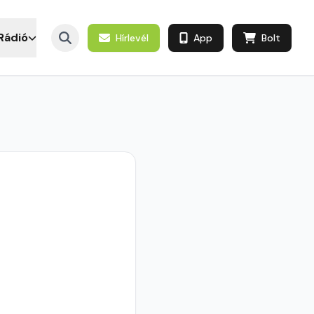
Rádió
Hírlevél
App
Bolt