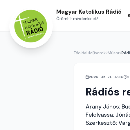
Magyar Katolikus Rádió
Örömhír mindenkinek!
Főoldal
Műsorok
Műsor
Rád
2026. 05. 21. 14:30
2
Rádiós r
Arany János: Bud
Felolvassa: Jónás
Szerkesztő: Var