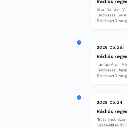
Rádiós regé
Gion Nándor: Vi
Felolvassa: Sere
Szerkesztő: Var
2026. 05. 25.
Rádiós regé
Tamási Áron: A l
Felolvassa: Blas
Szerkesztő: Var
2026. 05. 24.
Rádiós regé
"Bételének Szent
Összeállítás XVI