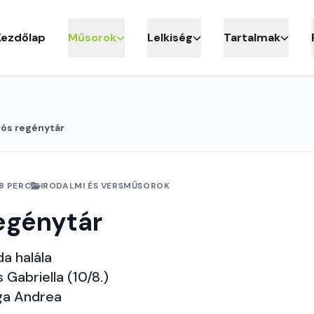
Kezdőlap
Műsorok
Lelkiség
Tartalmak
iós regénytár
8 PERC
IRODALMI ÉS VERSMŰSOROK
egénytár
a halála
 Gabriella (10/8.)
ga Andrea