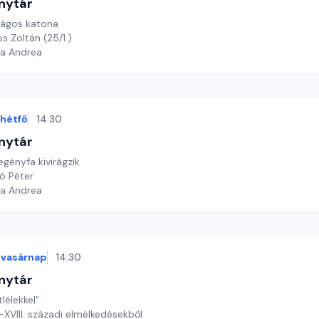
nytár
rágos katona
ss Zoltán (25/1.)
ga Andrea
hétfő
14:30
nytár
egényfa kivirágzik
kó Péter
ga Andrea
vasárnap
14:30
nytár
lélekkel"
I-XVIII. századi elmélkedésekből