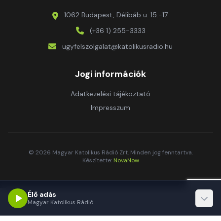
1062 Budapest, Délibáb u. 15.-17.
(+36 1) 255-3333
ugyfelszolgalat@katolikusradio.hu
Jogi információk
Adatkezelési tájékoztató
Impresszum
© 2026 Magyar Katolikus Rádió Zrt. Minden jog fenntartva.
Készítette:
NovaNow
Élő adás
Magyar Katolikus Rádió