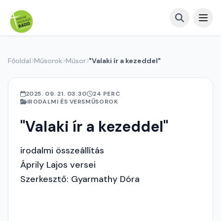
Főoldal
Műsorok
Műsor
"Valaki ír a kezeddel"
2025. 09. 21. 03:30
24 PERC
IRODALMI ÉS VERSMŰSOROK
"Valaki ír a kezeddel"
irodalmi összeállítás
Áprily Lajos versei
Szerkesztő: Gyarmathy Dóra