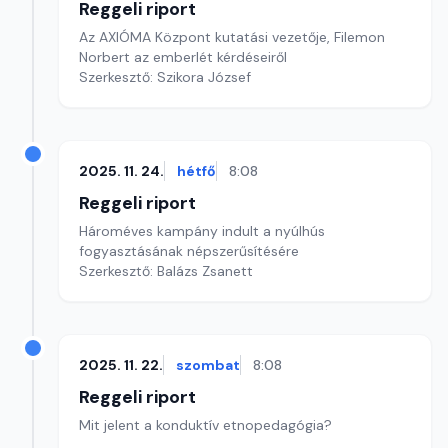
Reggeli riport
Az AXIÓMA Központ kutatási vezetője, Filemon
Norbert az emberlét kérdéseiről
Szerkesztő: Szikora József
2025. 11. 24.
hétfő
8:08
Reggeli riport
Hároméves kampány indult a nyúlhús
fogyasztásának népszerűsítésére
Szerkesztő: Balázs Zsanett
2025. 11. 22.
szombat
8:08
Reggeli riport
Mit jelent a konduktív etnopedagógia?