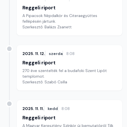
Reggeli riport
A Pipacsok Népdalkör és Citeraegyüttes
fellépésén jártunk.
Szerkesztő: Balázs Zsanett
2025. 11. 12.
szerda
8:08
Reggeli riport
270 éve szentelték fel a budafoki Szent Lipót
templomot.
Szerkesztő: Szabó Csilla
2025. 11. 11.
kedd
8:08
Reggeli riport
A Magyar Keresztény Színkör új bemutatóiról Tilk