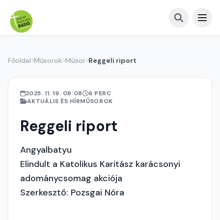
Főoldal
Műsorok
Műsor
Reggeli riport
2025. 11. 19. 08:08
6 PERC
AKTUÁLIS ÉS HÍRMŰSOROK
Reggeli riport
Angyalbatyu
Elindult a Katolikus Karitász karácsonyi
adománycsomag akciója
Szerkesztő: Pozsgai Nóra