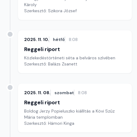
Károly
Szerkesztő: Szikora József
2025. 11. 10.
hétfő
8:08
Reggeli riport
Közlekedéstörténeti séta a belváros szívében
Szerkesztő: Balázs Zsanett
2025. 11. 08.
szombat
8:08
Reggeli riport
Boldog Jerzy Popieluszko kiállítás a Kövi Szűz
Mária templomban
Szerkesztő: Hámori Kinga