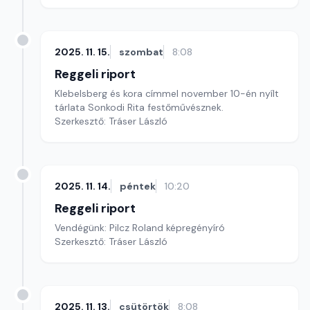
2025. 11. 15.
szombat
8:08
Reggeli riport
Klebelsberg és kora címmel november 10-én nyílt
tárlata Sonkodi Rita festőművésznek.
Szerkesztő: Tráser László
2025. 11. 14.
péntek
10:20
Reggeli riport
Vendégünk: Pilcz Roland képregényíró
Szerkesztő: Tráser László
2025. 11. 13.
csütörtök
8:08