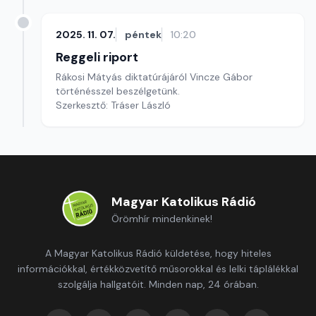
2025. 11. 07.
péntek
10:20
Reggeli riport
Rákosi Mátyás diktatúrájáról Vincze Gábor
történésszel beszélgetünk.
Szerkesztő: Tráser László
Magyar Katolikus Rádió
Örömhír mindenkinek!
A Magyar Katolikus Rádió küldetése, hogy hiteles
információkkal, értékközvetítő műsorokkal és lelki táplálékkal
szolgálja hallgatóit. Minden nap, 24 órában.