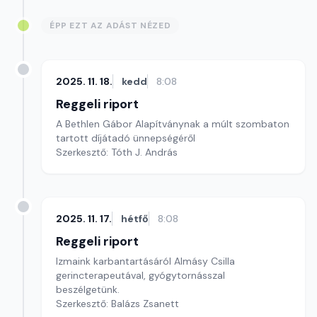
ÉPP EZT AZ ADÁST NÉZED
2025. 11. 18.
kedd
8:08
Reggeli riport
A Bethlen Gábor Alapítványnak a múlt szombaton
tartott díjátadó ünnepségéről
Szerkesztő: Tóth J. András
2025. 11. 17.
hétfő
8:08
Reggeli riport
Izmaink karbantartásáról Almásy Csilla
gerincterapeutával, gyógytornásszal
beszélgetünk.
Szerkesztő: Balázs Zsanett