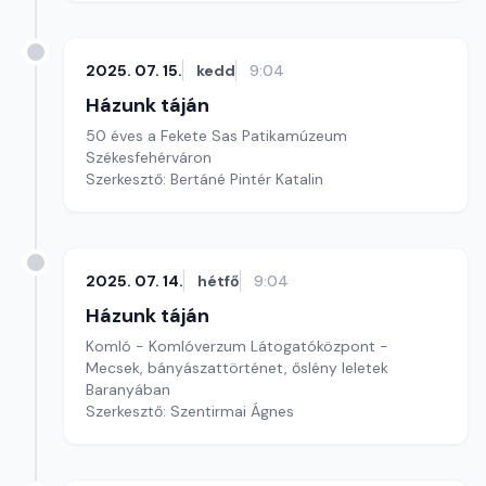
2025. 07. 15.
kedd
9:04
Házunk táján
50 éves a Fekete Sas Patikamúzeum
Székesfehérváron
Szerkesztő: Bertáné Pintér Katalin
2025. 07. 14.
hétfő
9:04
Házunk táján
Komló - Komlóverzum Látogatóközpont -
Mecsek, bányászattörténet, őslény leletek
Baranyában
Szerkesztő: Szentirmai Ágnes