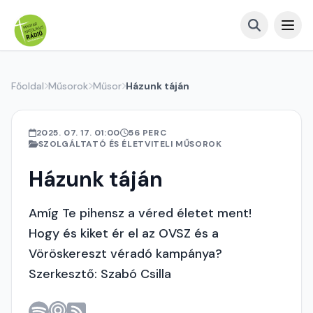
Főoldal
Műsorok
Műsor
Házunk táján
2025. 07. 17. 01:00
56 PERC
SZOLGÁLTATÓ ÉS ÉLETVITELI MŰSOROK
Házunk táján
Amíg Te pihensz a véred életet ment!
Hogy és kiket ér el az OVSZ és a
Vöröskereszt véradó kampánya?
Szerkesztő: Szabó Csilla