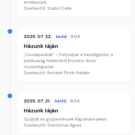
emlékezünk.
Szerkesztő: Szabó Csilla
2025. 07. 22.
kedd
9:04
Házunk táján
„Csodapatikák” – Folytatjuk a beszélgetést a
patikusság hőskoráról Krizsány Anna
muzeológussal
Szerkesztő: Bertáné Pintér Katalin
2025. 07. 21.
hétfő
9:04
Házunk táján
Gyűjtők és gyűjtemények Kápolnásnyéken
Szerkesztő: Szentirmai Ágnes