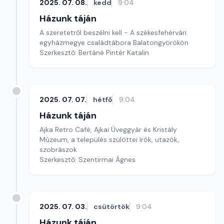
2025. 07. 08.
kedd
9:04
Házunk táján
A szeretetről beszélni kell - A székesfehérvári
egyházmegye családtábora Balatongyörökön
Szerkesztő: Bertáné Pintér Katalin
2025. 07. 07.
hétfő
9:04
Házunk táján
Ajka Retro Café, Ajkai Üveggyár és Kristály
Múzeum, a település szülöttei írók, utazók,
szobrászok
Szerkesztő: Szentirmai Ágnes
2025. 07. 03.
csütörtök
9:04
Házunk táján