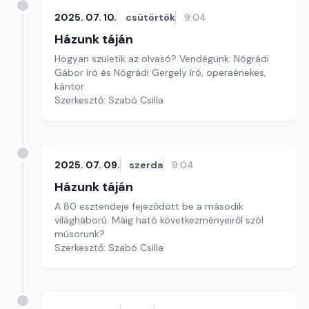
2025. 07. 10.
csütörtök
9:04
Házunk táján
Hogyan születik az olvasó? Vendégünk: Nógrádi
Gábor író és Nógrádi Gergely író, operaénekes,
kántor.
Szerkesztő: Szabó Csilla
2025. 07. 09.
szerda
9:04
Házunk táján
A 80 esztendeje fejeződött be a második
világháború. Máig ható következményeiről szól
műsorunk?
Szerkesztő: Szabó Csilla