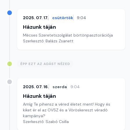
2025. 07. 17.
csütörtök
9:04
Házunk táján
Mécses Szeretetszolgálat börtönpasztorációja
Szerkesztő: Balázs Zsanett
ÉPP EZT AZ ADÁST NÉZED
2025. 07. 16.
szerda
9:04
Házunk táján
Amíg Te pihensz a véred életet ment! Hogy és
kiket ér el az OVSZ és a Vöröskereszt véradó
kampánya?
Szerkesztő: Szabó Csilla