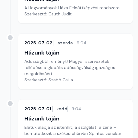
A Hagyományok Háza Felnőttképzési rendszerei
Szerkesztő: Csuth Judit
2025. 07. 02.
szerda
9:04
Házunk táján
Adósságból reményt! Magyar szervezetek
fellépése a globális adósságválság igazságos
megoldásáért.
Szerkesztő: Szabó Csilla
2025. 07. 01.
kedd
9:04
Házunk táján
Életük alapja az istenhit, a szolgálat, a zene –
bemutatkozik a székesfehérvári Spiritus zenekar