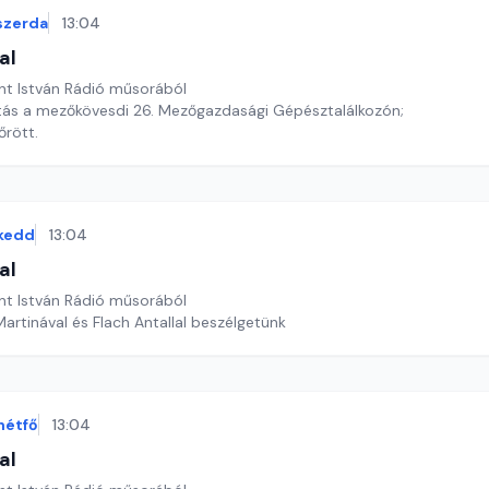
szerda
13:04
al
nt István Rádió műsorából
ítás a mezőkövesdi 26. Mezőgazdasági Gépésztalálkozón;
őrött.
kedd
13:04
al
nt István Rádió műsorából
artinával és Flach Antallal beszélgetünk
hétfő
13:04
al