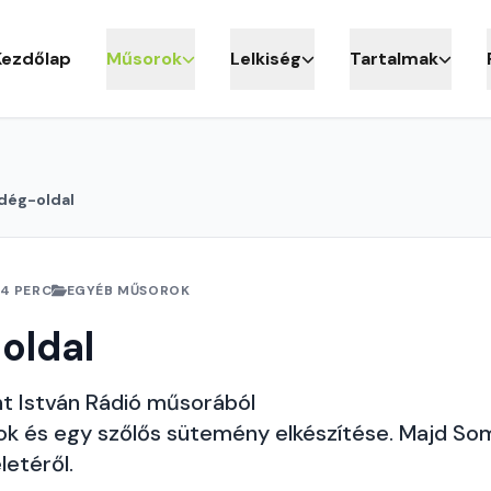
Kezdőlap
Műsorok
Lelkiség
Tartalmak
dég-oldal
4 PERC
EGYÉB MŰSOROK
oldal
nt István Rádió műsorából
sok és egy szőlős sütemény elkészítése. Majd So
letéről.