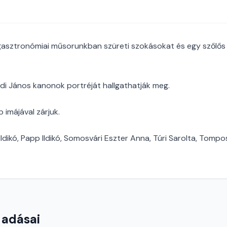
 gasztronómiai műsorunkban szüreti szokásokat és egy szőlő
i János kanonok portréját hallgathatják meg.
 imájával zárjuk.
dikó, Papp Ildikó, Somosvári Eszter Anna, Túri Sarolta, Tompo
 adásai