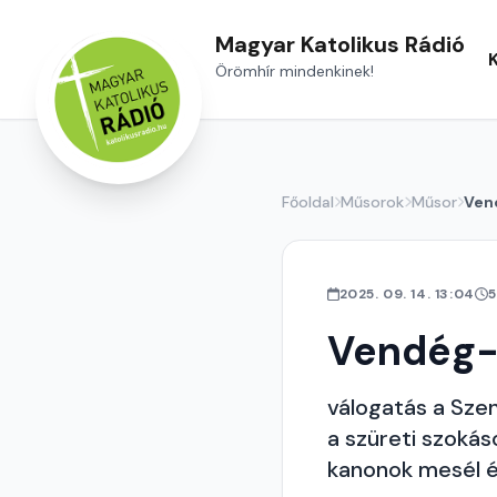
Magyar Katolikus Rádió
Örömhír mindenkinek!
Főoldal
Műsorok
Műsor
Ven
2025. 09. 14. 13:04
5
Vendég-
válogatás a Sze
a szüreti szoká
kanonok mesél é