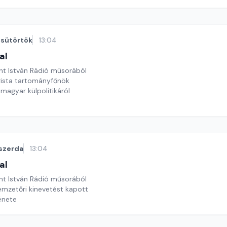
sütörtök
13:04
al
nt István Rádió műsorából
arista tartományfőnök
 magyar külpolitikáról
szerda
13:04
al
nt István Rádió műsorából
emzetőri kinevetést kapott
ténete