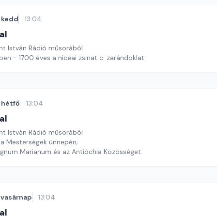
kedd
13:04
al
nt István Rádió műsorából
Hiszek egy Istenben - 1700 éves a niceai zsinat c. zarándoklat
hétfő
13:04
al
nt István Rádió műsorából
a Mesterségek ünnepén;
egnum Marianum és az Antióchia Közösséget.
vasárnap
13:04
al