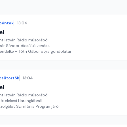
péntek
13:04
al
nt István Rádió műsorából
ár Sándor dicsőítő zenész;
ntlelke - Tóth Gábor atya gondolatai
csütörtök
13:04
al
nt István Rádió műsorából
sótelekesi Haranglábnál
szolgálat Szimfónia Programjáról