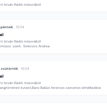
nt István Rádió műsorából
péntek
13:04
al
nt István Rádió műsorából
nműsor. szerk.: Sinkovics Andrea
csütörtök
13:04
al
nt István Rádió műsorából
rangtörténeti kutató,Barsi Balázs ferences szerzetes elmélkedése