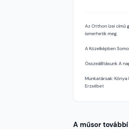
Az Otthon ízei című
ismerhetik meg.
A Közelképben Somod
Összeállításunk A nap
Munkatársak: Kónya Il
Erzsébet
A műsor további