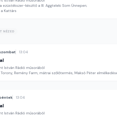
nt István Rádió műsorából
 ezüstékszer-készítő a III. Aggteleki Som Ünnepen;
idén a Kattárs
ST NÉZED
szombat
13:04
al
nt István Rádió műsorából
Torony, Remény Farm, mátrai szőlőtermés, Maksó Péter elmélkedés
péntek
13:04
al
nt István Rádió műsorából