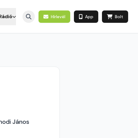
Rádió
Hírlevél
App
Bolt
modi János