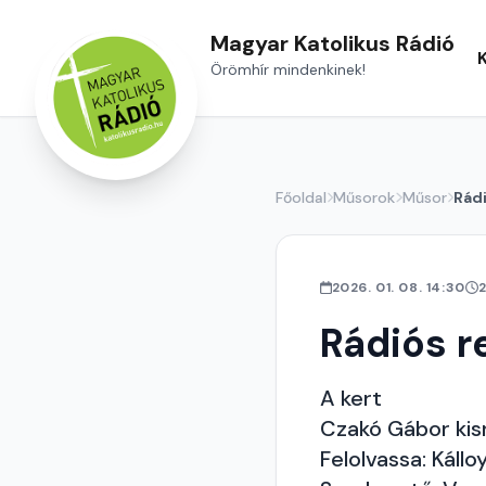
Magyar Katolikus Rádió
Örömhír mindenkinek!
Főoldal
Műsorok
Műsor
Rád
2026. 01. 08. 14:30
Rádiós r
A kert
Czakó Gábor ki
Felolvassa: Kállo