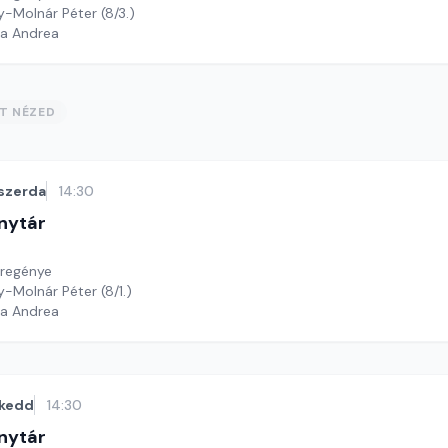
oy-Molnár Péter (8/3.)
ga Andrea
ST NÉZED
szerda
14:30
nytár
sregénye
y-Molnár Péter (8/1.)
ga Andrea
kedd
14:30
nytár