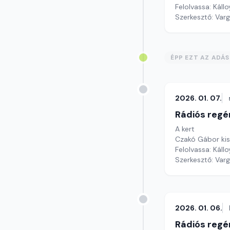
Felolvassa: Káll
Szerkesztő: Var
ÉPP EZT AZ ADÁ
2026. 01. 07.
Rádiós regé
A kert
Czakó Gábor ki
Felolvassa: Kállo
Szerkesztő: Var
2026. 01. 06.
Rádiós regé