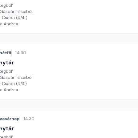
tegből"
Gáspár írásaiból
r Csaba (4/4.)
ga Andrea
hétfő
14:30
nytár
tegből"
Gáspár írásaiból
r Csaba (4/3.)
ga Andrea
vasárnap
14:30
nytár
tegből"