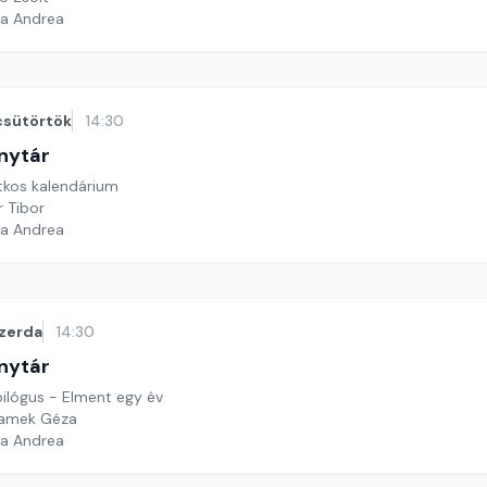
ga Andrea
csütörtök
14:30
nytár
itkos kalendárium
r Tibor
ga Andrea
zerda
14:30
nytár
pilógus - Elment egy év
ramek Géza
ga Andrea