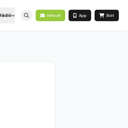
Rádió
Hírlevél
App
Bolt