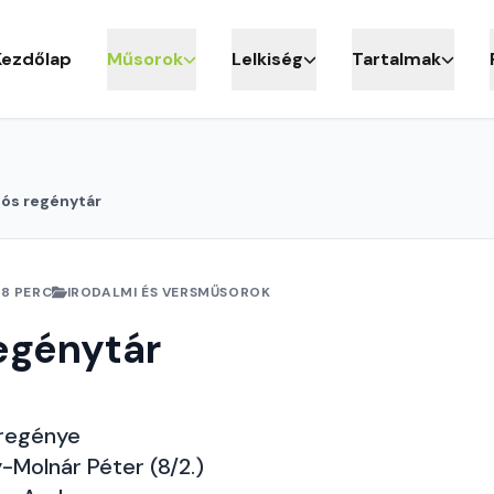
Kezdőlap
Műsorok
Lelkiség
Tartalmak
iós regénytár
28 PERC
IRODALMI ÉS VERSMŰSOROK
egénytár
sregénye
y-Molnár Péter (8/2.)