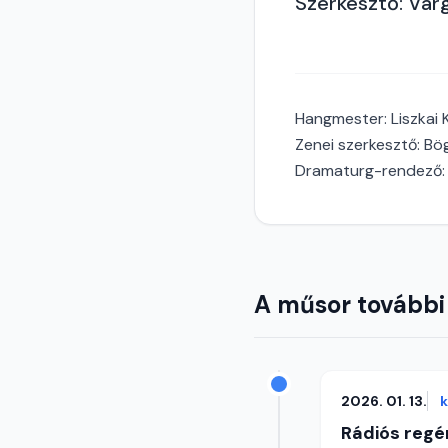
Szerkesztő: Var
Hangmester: Liszkai K
Zenei szerkesztő: Bö
Dramaturg-rendező: 
A műsor további
2026. 01. 13.
Rádiós regé