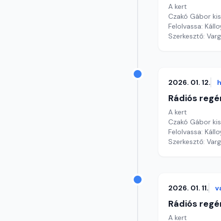
A kert
Czakó Gábor ki
Felolvassa: Káll
Szerkesztő: Var
2026. 01. 12.
h
Rádiós regé
A kert
Czakó Gábor ki
Felolvassa: Káll
Szerkesztő: Var
2026. 01. 11.
v
Rádiós regé
A kert