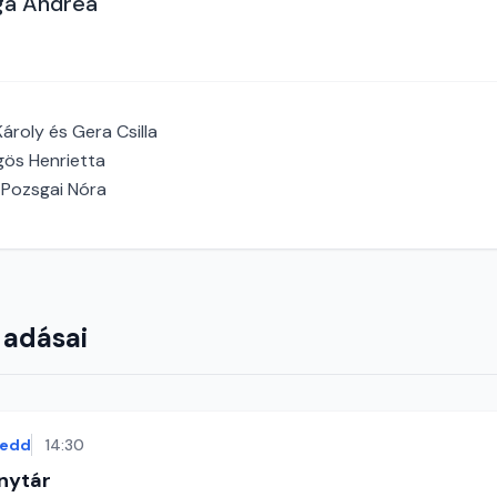
ga Andrea
ároly és Gera Csilla
gös Henrietta
Pozsgai Nóra
 adásai
kedd
14:30
nytár