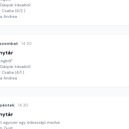
Gáspár írásaiból
r Csaba (4/2.)
ga Andrea
szombat
14:30
nytár
tegből"
Gáspár írásaiból
r Csaba (4/1.)
ga Andrea
péntek
14:30
nytár
lt egyszer egy édesszájú medve
ló Zsolt