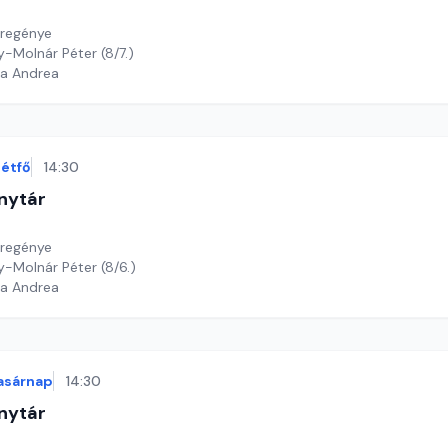
sregénye
oy-Molnár Péter (8/7.)
ga Andrea
étfő
14:30
nytár
sregénye
oy-Molnár Péter (8/6.)
ga Andrea
asárnap
14:30
nytár