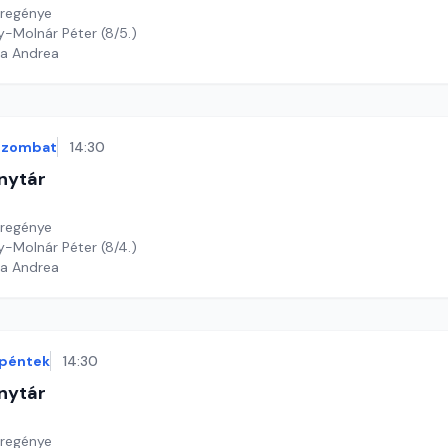
sregénye
oy-Molnár Péter (8/5.)
ga Andrea
szombat
14:30
nytár
sregénye
oy-Molnár Péter (8/4.)
ga Andrea
péntek
14:30
nytár
sregénye