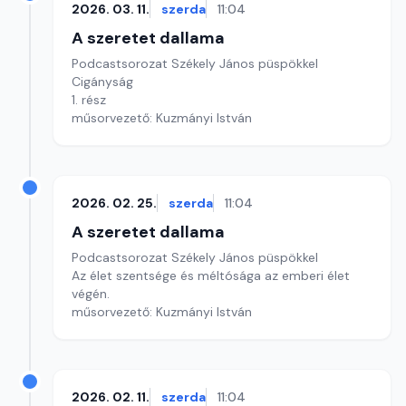
2026. 03. 11.
szerda
11:04
A szeretet dallama
Podcastsorozat Székely János püspökkel
Cigányság
1. rész
műsorvezető: Kuzmányi István
2026. 02. 25.
szerda
11:04
A szeretet dallama
Podcastsorozat Székely János püspökkel
Az élet szentsége és méltósága az emberi élet
végén.
műsorvezető: Kuzmányi István
2026. 02. 11.
szerda
11:04