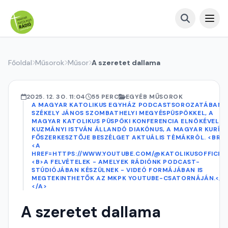
Főoldal
Műsorok
Műsor
A szeretet dallama
2025. 12. 30. 11:04
55 PERC
EGYÉB MŰSOROK
A MAGYAR KATOLIKUS EGYHÁZ PODCASTSOROZATÁBAN
SZÉKELY JÁNOS SZOMBATHELYI MEGYÉSPÜSPÖKKEL, A
MAGYAR KATOLIKUS PÜSPÖKI KONFERENCIA ELNÖKÉVEL
KUZMÁNYI ISTVÁN ÁLLANDÓ DIAKÓNUS, A MAGYAR KURÍR
FŐSZERKESZTŐJE BESZÉLGET AKTUÁLIS TÉMÁKRÓL. <BR>
<A
HREF=HTTPS://WWW.YOUTUBE.COM/@KATOLIKUSOFFICIA
<B>A FELVÉTELEK - AMELYEK RÁDIÓNK PODCAST-
STÚDIÓJÁBAN KÉSZÜLNEK - VIDEÓ FORMÁJÁBAN IS
MEGTEKINTHETŐK AZ MKPK YOUTUBE-CSATORNÁJÁN.</B
</A>
A szeretet dallama