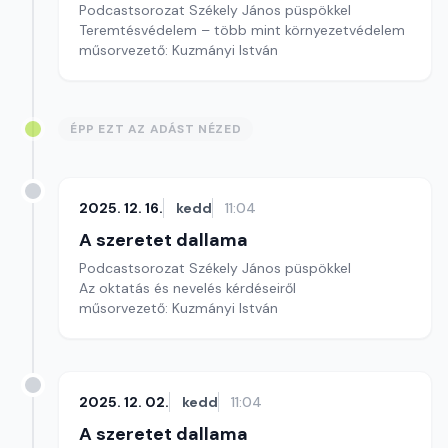
Podcastsorozat Székely János püspökkel
Teremtésvédelem – több mint környezetvédelem
műsorvezető: Kuzmányi István
ÉPP EZT AZ ADÁST NÉZED
2025. 12. 16.
kedd
11:04
A szeretet dallama
Podcastsorozat Székely János püspökkel
Az oktatás és nevelés kérdéseiről
műsorvezető: Kuzmányi István
2025. 12. 02.
kedd
11:04
A szeretet dallama