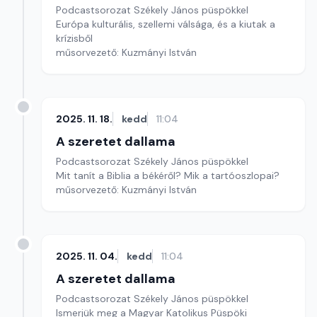
Podcastsorozat Székely János püspökkel
Európa kulturális, szellemi válsága, és a kiutak a
krízisből
műsorvezető: Kuzmányi István
2025. 11. 18.
kedd
11:04
A szeretet dallama
Podcastsorozat Székely János püspökkel
Mit tanít a Biblia a békéről? Mik a tartóoszlopai?
műsorvezető: Kuzmányi István
2025. 11. 04.
kedd
11:04
A szeretet dallama
Podcastsorozat Székely János püspökkel
Ismerjük meg a Magyar Katolikus Püspöki