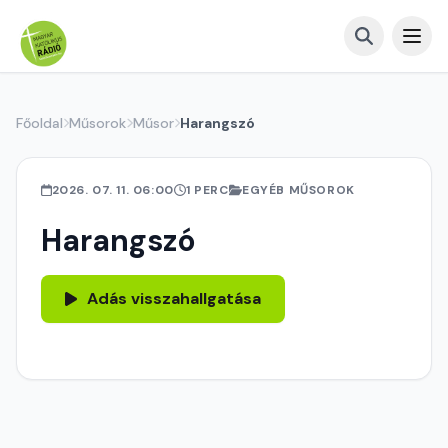
Főoldal
Műsorok
Műsor
Harangszó
2026. 07. 11. 06:00
1 PERC
EGYÉB MŰSOROK
Harangszó
Adás visszahallgatása