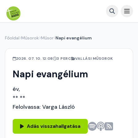
Főoldal
Műsorok
Műsor
Napi evangélium
2026. 07. 10. 12:08
3 PERC
VALLÁSI MŰSOROK
Napi evangélium
év,
** **
Felolvassa: Varga László
Adás visszahallgatása