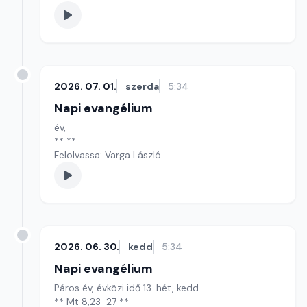
2026. 07. 01.
szerda
5:34
Napi evangélium
év,
** **
Felolvassa: Varga László
2026. 06. 30.
kedd
5:34
Napi evangélium
Páros év, évközi idő 13. hét, kedd
** Mt 8,23-27 **