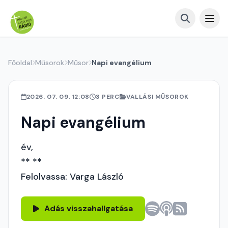
Főoldal
Műsorok
Műsor
Napi evangélium
2026. 07. 09. 12:08
3 PERC
VALLÁSI MŰSOROK
Napi evangélium
év,
** **
Felolvassa: Varga László
Adás visszahallgatása