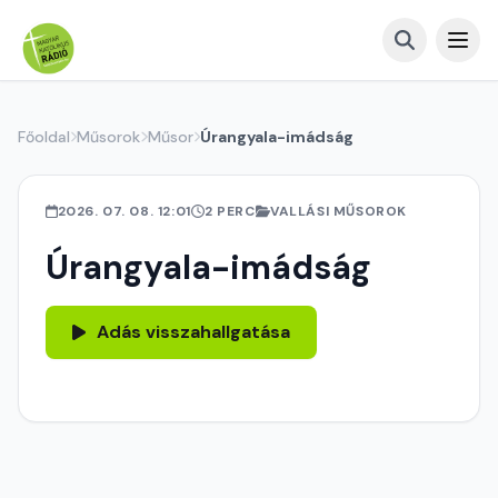
Főoldal
Műsorok
Műsor
Úrangyala-imádság
2026. 07. 08. 12:01
2 PERC
VALLÁSI MŰSOROK
Úrangyala-imádság
Adás visszahallgatása