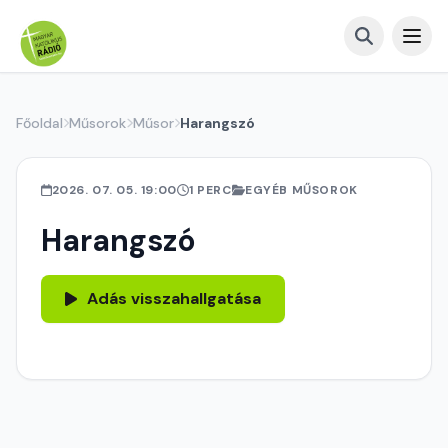
Főoldal
Műsorok
Műsor
Harangszó
2026. 07. 05. 19:00
1 PERC
EGYÉB MŰSOROK
Harangszó
Adás visszahallgatása