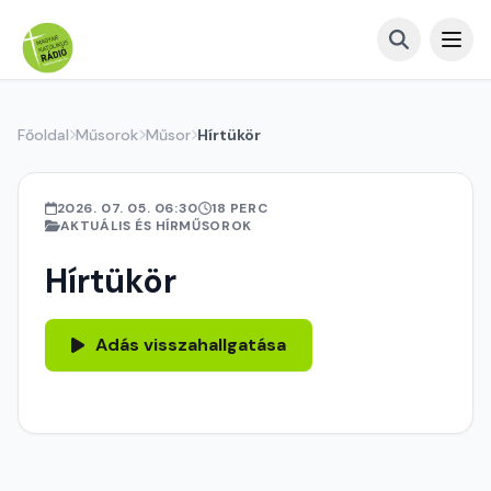
Főoldal
Műsorok
Műsor
Hírtükör
2026. 07. 05. 06:30
18 PERC
AKTUÁLIS ÉS HÍRMŰSOROK
Hírtükör
Adás visszahallgatása