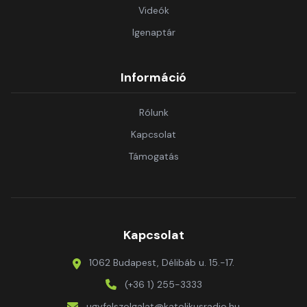
Videók
Igenaptár
Információ
Rólunk
Kapcsolat
Támogatás
Kapcsolat
1062 Budapest, Délibáb u. 15.-17.
(+36 1) 255-3333
ugyfelszolgalat@katolikusradio.hu