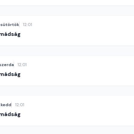
sütörtök
12:01
imádság
szerda
12:01
imádság
kedd
12:01
imádság