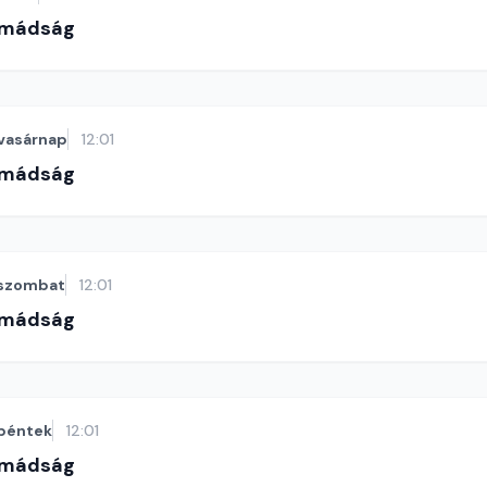
imádság
vasárnap
12:01
imádság
szombat
12:01
imádság
péntek
12:01
imádság