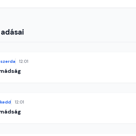
 adásai
szerda
12:01
imádság
kedd
12:01
imádság