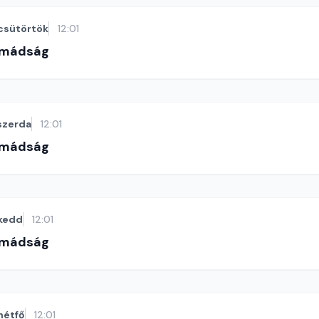
csütörtök
12:01
imádság
szerda
12:01
imádság
kedd
12:01
imádság
hétfő
12:01