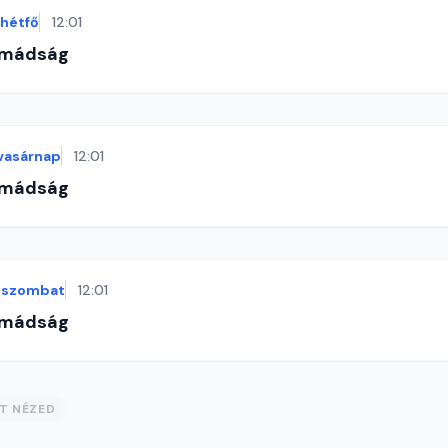
hétfő
12:01
imádság
vasárnap
12:01
imádság
szombat
12:01
imádság
ST NÉZED