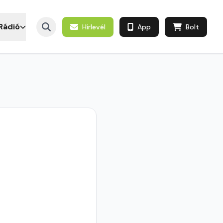
Rádió
Hírlevél
App
Bolt