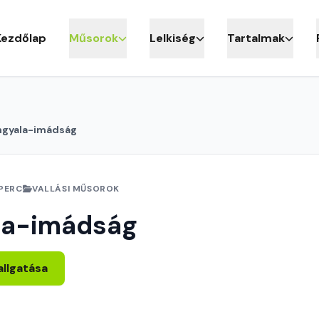
Kezdőlap
Műsorok
Lelkiség
Tartalmak
ngyala-imádság
 PERC
VALLÁSI MŰSOROK
la-imádság
allgatása