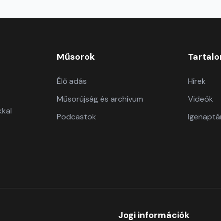
Műsorok
Tartal
Élő adás
Hírek
Műsorújság és archívum
Videók
kkal
Podcastok
Igenaptá
Jogi információk