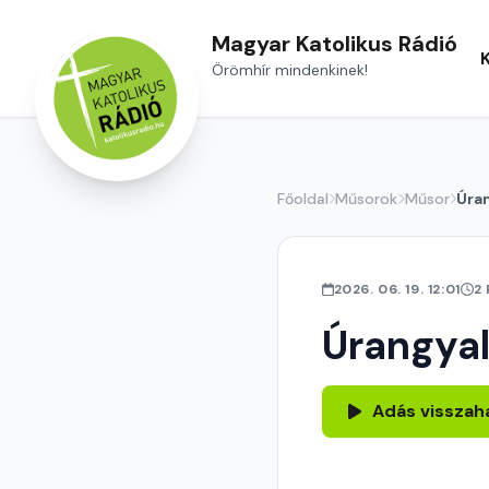
Magyar Katolikus Rádió
Örömhír mindenkinek!
Főoldal
Műsorok
Műsor
Úra
2026. 06. 19. 12:01
2
Úrangya
Adás visszah