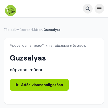
Főoldal
Műsorok
Műsor
Guzsalyas
2026. 06. 18. 12:30
14 PERC
ZENEI MŰSOROK
Guzsalyas
népzenei műsor
Adás visszahallgatása