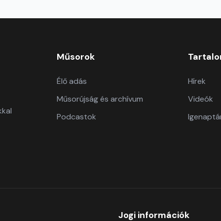
Műsorok
Tartal
Élő adás
Hírek
Műsorújság és archívum
Videók
kkal
Podcastok
Igenaptá
Jogi információk