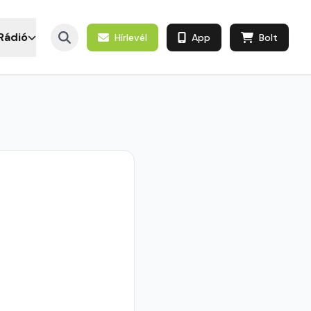
Rádió
Hírlevél
App
Bolt