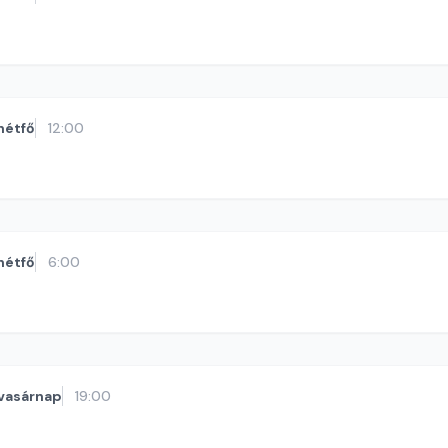
hétfő
12:00
hétfő
6:00
vasárnap
19:00