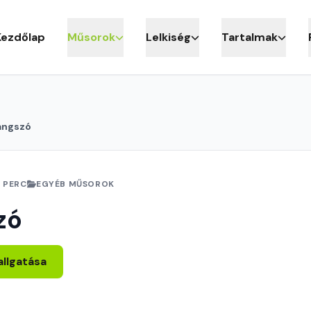
Kezdőlap
Műsorok
Lelkiség
Tartalmak
angszó
1 PERC
EGYÉB MŰSOROK
zó
allgatása