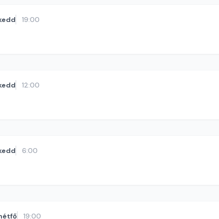
kedd
19:00
kedd
12:00
kedd
6:00
hétfő
19:00