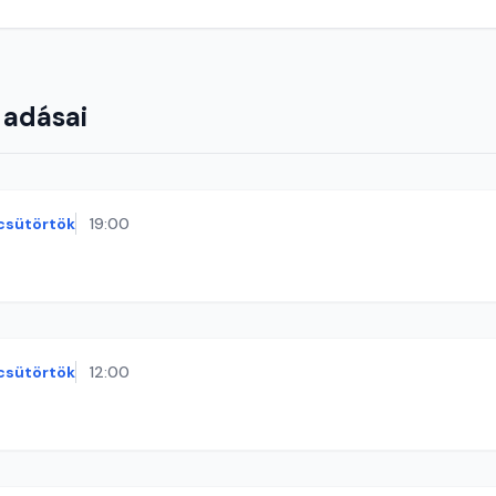
 adásai
csütörtök
19:00
csütörtök
12:00