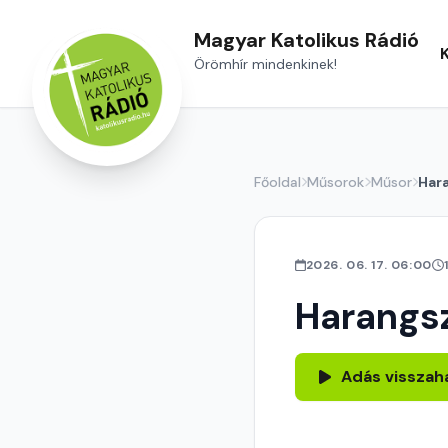
Magyar Katolikus Rádió
Örömhír mindenkinek!
Főoldal
Műsorok
Műsor
Har
2026. 06. 17. 06:00
Harangs
Adás visszah