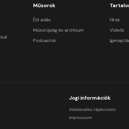
Műsorok
Tartal
Élő adás
Hírek
Műsorújság és archívum
Videók
kkal
Podcastok
Igenaptá
Jogi információk
Adatkezelési tájékoztató
Impresszum