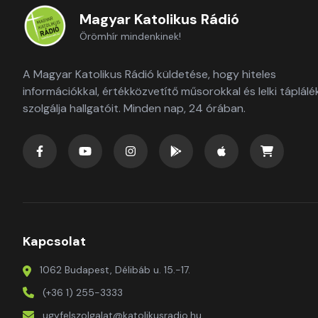
Magyar Katolikus Rádió
Örömhír mindenkinek!
A Magyar Katolikus Rádió küldetése, hogy hiteles
információkkal, értékközvetítő műsorokkal és lelki táplálé
szolgálja hallgatóit. Minden nap, 24 órában.
Kapcsolat
1062 Budapest, Délibáb u. 15.-17.
(+36 1) 255-3333
ugyfelszolgalat@katolikusradio.hu