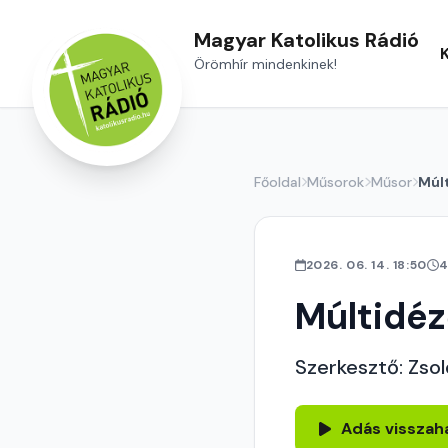
Magyar Katolikus Rádió
Örömhír mindenkinek!
Főoldal
Műsorok
Műsor
Múl
2026. 06. 14. 18:50
4
Múltidé
Szerkesztő: Zsol
Adás visszah