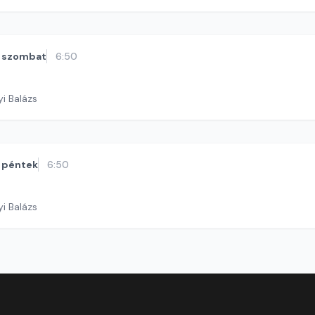
szombat
6:50
yi Balázs
péntek
6:50
yi Balázs