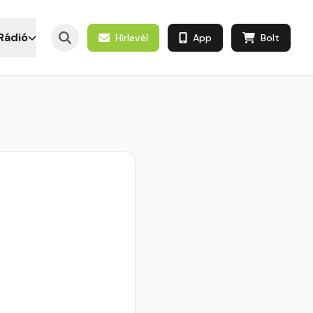
Rádió
Hírlevél
App
Bolt