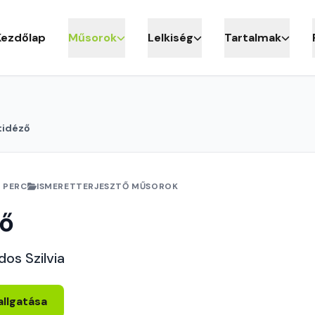
Kezdőlap
Műsorok
Lelkiség
Tartalmak
tidéző
 PERC
ISMERETTERJESZTŐ MŰSOROK
ző
dos Szilvia
allgatása