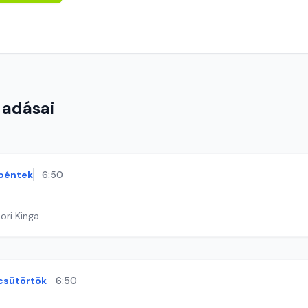
 adásai
péntek
6:50
ori Kinga
csütörtök
6:50