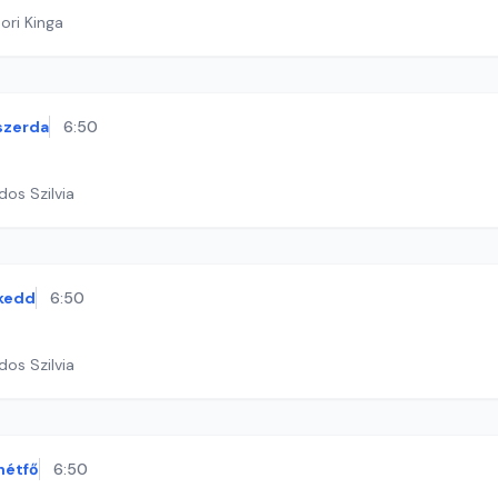
ori Kinga
szerda
6:50
dos Szilvia
kedd
6:50
dos Szilvia
hétfő
6:50