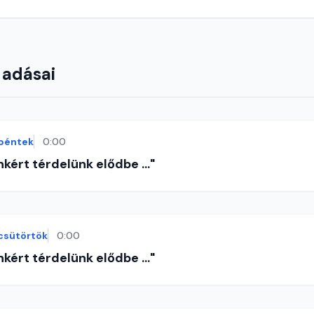
 adásai
péntek
0:00
nkért térdelünk elődbe ..."
csütörtök
0:00
nkért térdelünk elődbe ..."