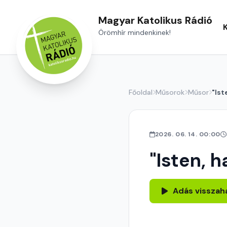
Magyar Katolikus Rádió
Örömhír mindenkinek!
Főoldal
Műsorok
Műsor
"Ist
2026. 06. 14. 00:00
"Isten, h
Adás visszah