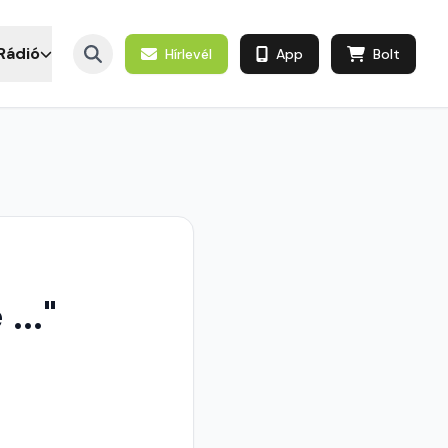
Rádió
Hírlevél
App
Bolt
..."