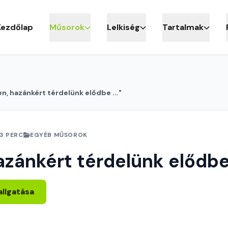
Kezdőlap
Műsorok
Lelkiség
Tartalmak
en, hazánkért térdelünk elődbe ..."
3 PERC
EGYÉB MŰSOROK
azánkért térdelünk elődbe 
allgatása