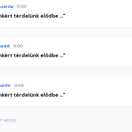
szerda
0:00
nkért térdelünk elődbe ..."
kedd
0:00
nkért térdelünk elődbe ..."
hétfő
0:00
nkért térdelünk elődbe ..."
ST NÉZED