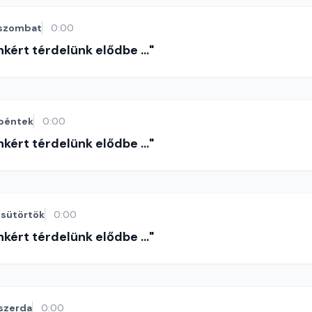
szombat
0:00
nkért térdelünk elődbe ..."
péntek
0:00
nkért térdelünk elődbe ..."
sütörtök
0:00
nkért térdelünk elődbe ..."
szerda
0:00