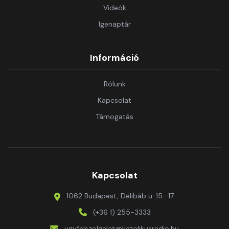
Videók
Igenaptár
Információ
Rólunk
Kapcsolat
Támogatás
Kapcsolat
1062 Budapest, Délibáb u. 15.-17.
(+36 1) 255-3333
ugyfelszolgalat@katolikusradio.hu