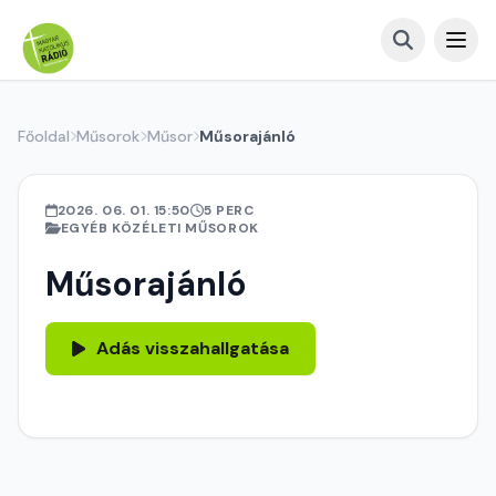
Főoldal
Műsorok
Műsor
Műsorajánló
2026. 06. 01. 15:50
5 PERC
EGYÉB KÖZÉLETI MŰSOROK
Műsorajánló
Adás visszahallgatása