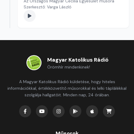
Az Országos Magyar Cecília Egyesület műsora
Szerkesztő: Varga László
Magyar Katolikus Rádió
Örömhír mindenkinek!
A Magyar Katolikus Rádió küldetése, hogy hiteles
információkkal, értékközvetítő műsorokkal és lelki táplálékkal
szolgálja hallgatóit. Minden nap, 24 órában.
Műsorok