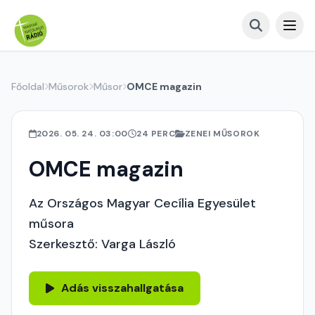
Főoldal
Műsorok
Műsor
OMCE magazin
2026. 05. 24. 03:00
24 PERC
ZENEI MŰSOROK
OMCE magazin
Az Országos Magyar Cecília Egyesület
műsora
Szerkesztő: Varga László
Adás visszahallgatása