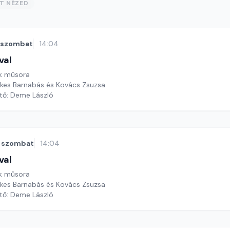
ST NÉZED
szombat
14:04
val
k műsora
ekes Barnabás és Kovács Zsuzsa
ztő: Deme László
szombat
14:04
val
k műsora
ekes Barnabás és Kovács Zsuzsa
ztő: Deme László