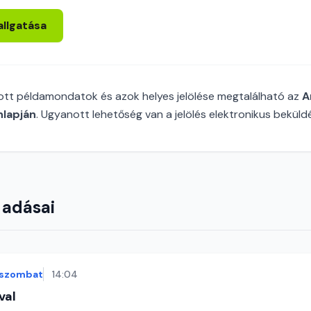
allgatása
tt példamondatok és azok helyes jelölése megtalálható az
A
lapján
. Ugyanott lehetőség van a jelölés elektronikus beküldé
 adásai
szombat
14:04
val