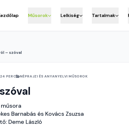
Kezdőlap
Műsorok
Lelkiség
Tartalmak
ól – szóval
24 PERC
NÉPRAJZI ÉS ANYANYELVI MŰSOROK
 szóval
k műsora
ekes Barnabás és Kovács Zsuzsa
ztő: Deme László