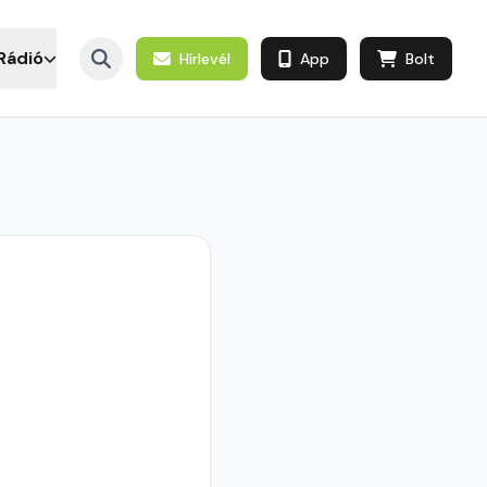
Rádió
Hírlevél
App
Bolt