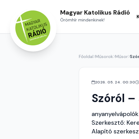
Magyar Katolikus Rádió
Örömhír mindenkinek!
Főoldal
Műsorok
Műsor
Szór
2026. 05. 24. 00:30
Szóról –
anyanyelvápoló
Szerkesztő: Ker
Alapító szerkes