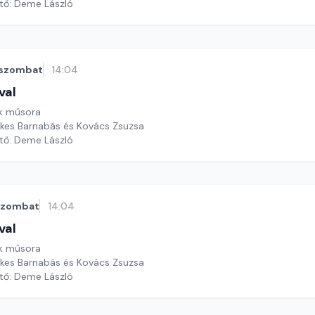
ztő: Deme László
szombat
14:04
val
k műsora
ekes Barnabás és Kovács Zsuzsa
ztő: Deme László
szombat
14:04
val
k műsora
ekes Barnabás és Kovács Zsuzsa
ztő: Deme László