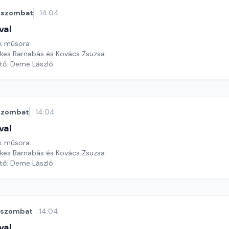
szombat
14:04
val
k műsora
ekes Barnabás és Kovács Zsuzsa
ztő: Deme László
szombat
14:04
val
k műsora
ekes Barnabás és Kovács Zsuzsa
ztő: Deme László
szombat
14:04
val