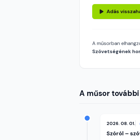
Adás visszah
A műsorban elhangzo
Szövetségének hon
A műsor további
2026. 08. 01.
Szóról – szó