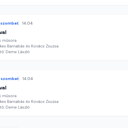
szombat
14:04
val
k műsora
ekes Barnabás és Kovács Zsuzsa
ztő: Deme László
szombat
14:04
val
k műsora
ekes Barnabás és Kovács Zsuzsa
ztő: Deme László