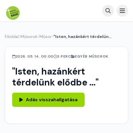
Főoldal
Műsorok
Műsor
"Isten, hazánkért térdelünk elődbe ..."
2026. 05. 14. 00:00
3 PERC
EGYÉB MŰSOROK
"Isten, hazánkért
térdelünk elődbe ..."
Adás visszahallgatása