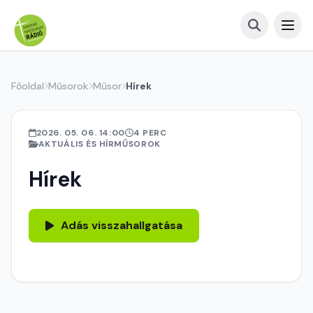
Főoldal
Műsorok
Műsor
Hírek
2026. 05. 06. 14:00
4 PERC
AKTUÁLIS ÉS HÍRMŰSOROK
Hírek
Adás visszahallgatása