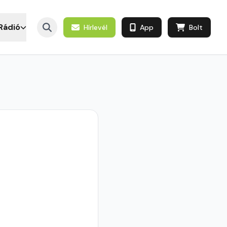
Rádió
Hírlevél
App
Bolt