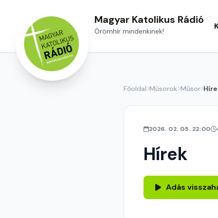
Magyar Katolikus Rádió
Örömhír mindenkinek!
Főoldal
Műsorok
Műsor
Híre
2026. 02. 05. 22:00
Hírek
Adás visszah