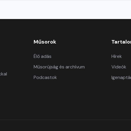
Műsorok
Tartal
Élő adás
Hírek
Műsorújság és archívum
Videók
kkal
Podcastok
Igenaptá