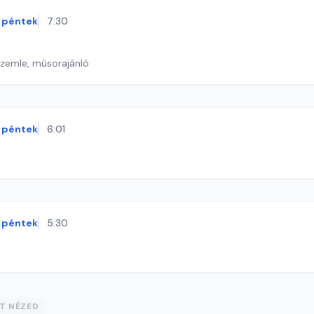
péntek
7:30
szemle, műsorajánló
péntek
6:01
péntek
5:30
ST NÉZED