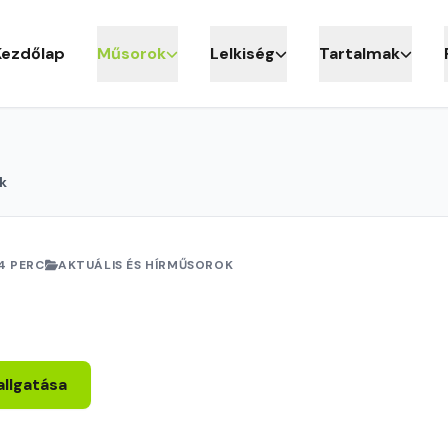
Kezdőlap
Műsorok
Lelkiség
Tartalmak
k
4 PERC
AKTUÁLIS ÉS HÍRMŰSOROK
allgatása