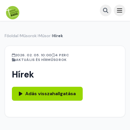
Főoldal
Műsorok
Műsor
Hírek
2026. 02. 05. 10:00
4 PERC
AKTUÁLIS ÉS HÍRMŰSOROK
Hírek
Adás visszahallgatása