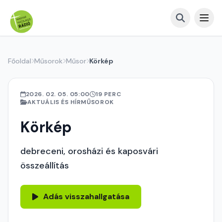
Főoldal
Műsorok
Műsor
Körkép
2026. 02. 05. 05:00
19 PERC
AKTUÁLIS ÉS HÍRMŰSOROK
Körkép
debreceni, orosházi és kaposvári
összeállítás
Adás visszahallgatása