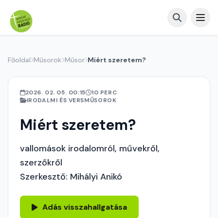
Főoldal
Műsorok
Műsor
Miért szeretem?
2026. 02. 05. 00:15
10 PERC
IRODALMI ÉS VERSMŰSOROK
Miért szeretem?
vallomások irodalomról, művekről,
szerzőkről
Szerkesztő: Mihályi Anikó
Adás visszahallgatása