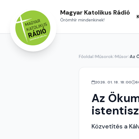
Magyar Katolikus Rádió
Örömhír mindenkinek!
Főoldal
Műsorok
Műsor
Az Ö
2026. 01. 18. 18:00
6
Az Ökum
istentis
Közvetítés a Kál