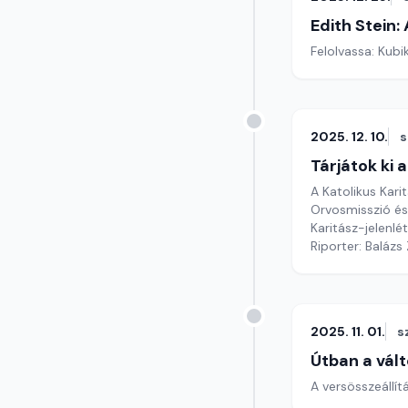
Edith Stein:
Felolvassa: Kubik
2025. 12. 10.
s
Tárjátok ki 
A Katolikus Kari
Orvosmisszió és
Karitász-jelenl
Riporter: Balázs
2025. 11. 01.
s
Útban a vált
A versösszeállí