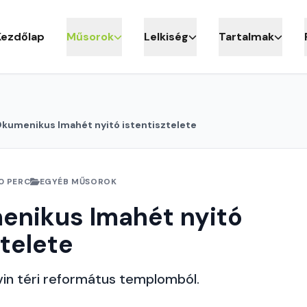
Kezdőlap
Műsorok
Lelkiség
Tartalmak
kumenikus Imahét nyitó istentisztelete
0 PERC
EGYÉB MŰSOROK
enikus Imahét nyitó
ztelete
vin téri református templomból.