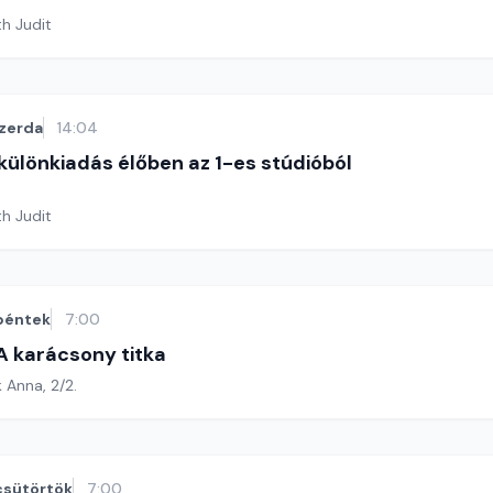
th Judit
zerda
14:04
 különkiadás élőben az 1-es stúdióból
th Judit
péntek
7:00
 A karácsony titka
k Anna, 2/2.
csütörtök
7:00