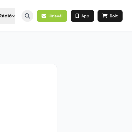
Rádió
Hírlevél
App
Bolt