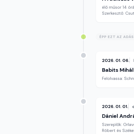
élő műsor 14 órá
Szerkesztő: Csu
ÉPP EZT AZ ADÁ
2026. 01. 06.
Babits Mihá
Felolvassa: Sch
2026. 01. 01.
Dániel Andrá
Szereplők: Orlav
Róbert és Széke