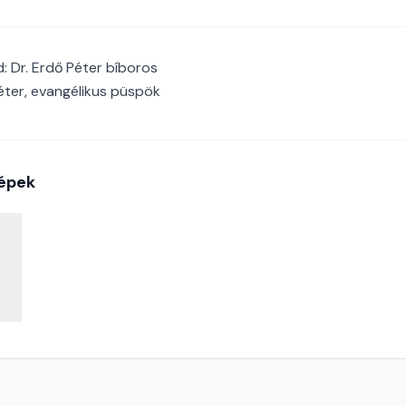
 Dr. Erdő Péter bíboros
Péter, evangélikus püspök
épek