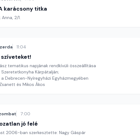
 A karácsony titka
 Anna, 2/1.
zerda
11:04
a szíveteket!
tász tematikus napjának rendkívüli összeállítása
 Szeretetkonyha Kárpátalján;
ét a Debrecen-Nyíregyházi Egyházmegyében
 Zsanett és Mikos Ákos
zombat
7:00
ozatlan jó felé
tást 2006-ban szerkesztette: Nagy Gáspár