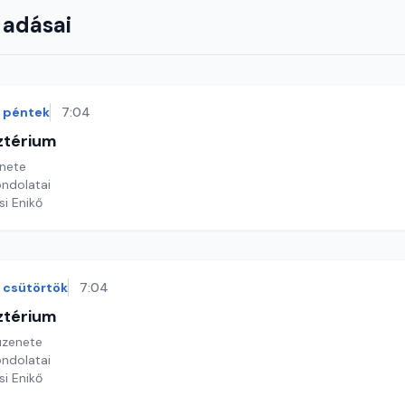
 adásai
péntek
7:04
ztérium
nete
ondolatai
si Enikő
csütörtök
7:04
ztérium
üzenete
ondolatai
si Enikő