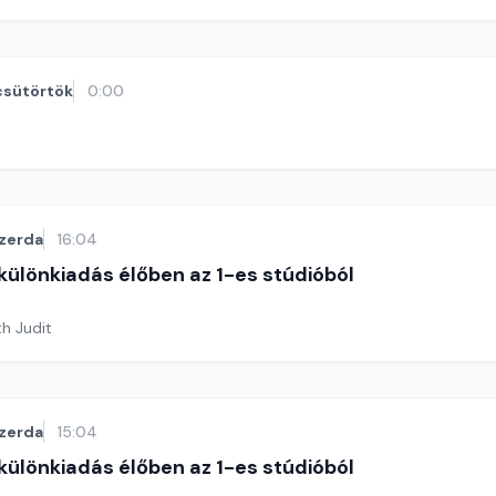
csütörtök
0:00
zerda
16:04
 különkiadás élőben az 1-es stúdióból
th Judit
zerda
15:04
 különkiadás élőben az 1-es stúdióból