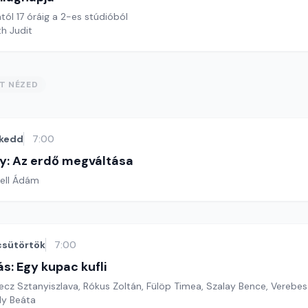
tól 17 óráig a 2-es stúdióból
th Judit
ST NÉZED
kedd
7:00
ly: Az erdő megváltása
nell Ádám
csütörtök
7:00
s: Egy kupac kufli
ecz Sztanyiszlava, Rókus Zoltán, Fülöp Timea, Szalay Bence, Verebes 
ly Beáta