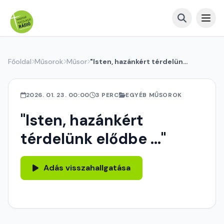
Főoldal
Műsorok
Műsor
"Isten, hazánkért térdelünk elődbe ..."
2026. 01. 23. 00:00
3 PERC
EGYÉB MŰSOROK
"Isten, hazánkért
térdelünk elődbe ..."
Adás visszahallgatása