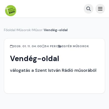
Főoldal
Műsorok
Műsor
Vendég-oldal
2026. 01. 11. 04:00
54 PERC
EGYÉB MŰSOROK
Vendég-oldal
válogatás a Szent István Rádió műsorából