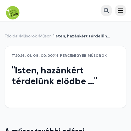
Főoldal
Műsorok
Műsor
"Isten, hazánkért térdelünk elődbe ..."
2026. 01. 08. 00:00
3 PERC
EGYÉB MŰSOROK
"Isten, hazánkért
térdelünk elődbe ..."